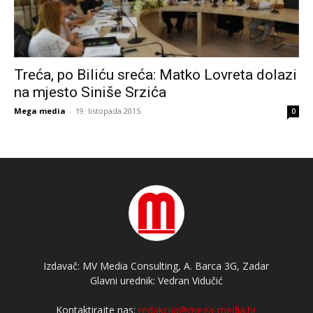
Treća, po Biliću sreća: Matko Lovreta dolazi
na mjesto Siniše Srzića
Mega media
-
19. listopada 2015.
0
Izdavač: MV Media Consulting, A. Barca 3G, Zadar
Glavni urednik: Vedran Vidučić
Kontaktirajte nas:
redakcija@mega-media.hr