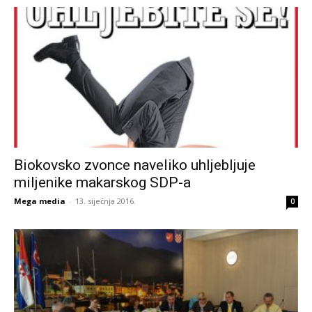
Biokovsko zvonce naveliko uhljebljuje
miljenike makarskog SDP-a
Mega media
-
13. siječnja 2016.
0