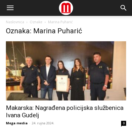
Naslovnica
Oznake
Marina Puharić
Oznaka: Marina Puharić
Makarska: Nagrađena policijska službenica
Ivana Gudelj
Mega media
-
24. rujna 2024.
0