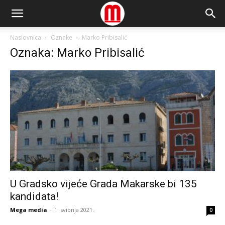
Naslovnica
Oznake
Marko Pribisalić
Oznaka: Marko Pribisalić
U Gradsko vijeće Grada Makarske bi 135
kandidata!
Mega media
-
1. svibnja 2021.
0