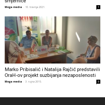
smjernice
Mega media
-
10. travnja 2021.
1
Marko Pribisalić i Natalija Rajčić predstavili
OraH-ov projekt suzbijanja nezaposlenosti
Mega media
-
3. rujna 2015.
0