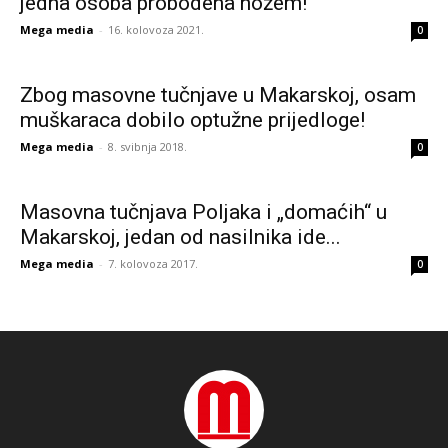
jedna osoba probodena nožem!
Mega media
-
16. kolovoza 2021.
0
Zbog masovne tučnjave u Makarskoj, osam
muškaraca dobilo optužne prijedloge!
Mega media
-
8. svibnja 2018.
0
Masovna tučnjava Poljaka i „domaćih“ u
Makarskoj, jedan od nasilnika ide...
Mega media
-
7. kolovoza 2017.
0