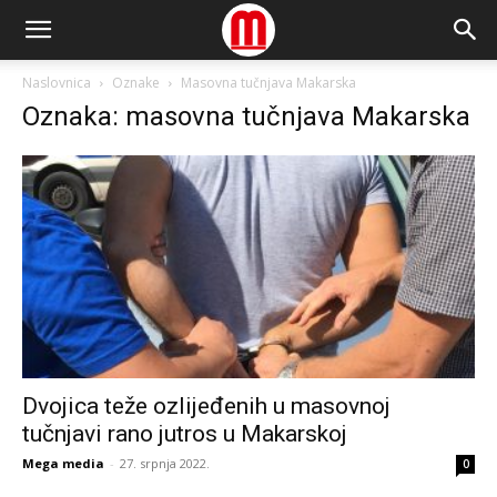
Naslovnica
Oznake
Masovna tučnjava Makarska
Oznaka: masovna tučnjava Makarska
Dvojica teže ozlijeđenih u masovnoj
tučnjavi rano jutros u Makarskoj
Mega media
-
27. srpnja 2022.
0