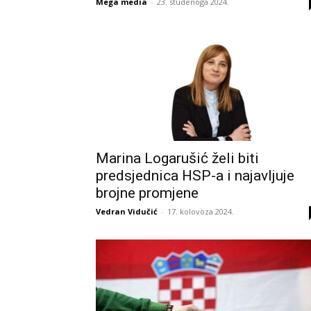
Mega media
-
23. studenoga 2024.
Marina Logarušić želi biti
predsjednica HSP-a i najavljuje
brojne promjene
Vedran Vidučić
-
17. kolovoza 2024.