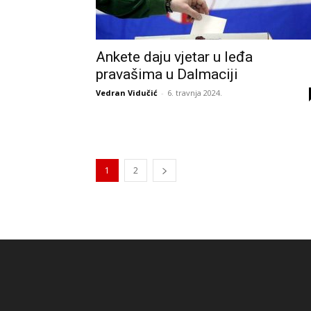
Ankete daju vjetar u leđa
pravašima u Dalmaciji
Vedran Vidučić
-
6. travnja 2024.
1
2