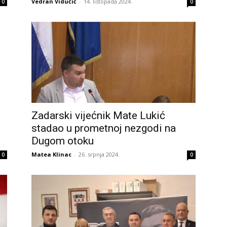
Vedran Vidučić
-
14. listopada 2024.
0
0
Zadarski vijećnik Mate Lukić
stadao u prometnoj nezgodi na
Dugom otoku
Matea Klinac
-
26. srpnja 2024.
0
0