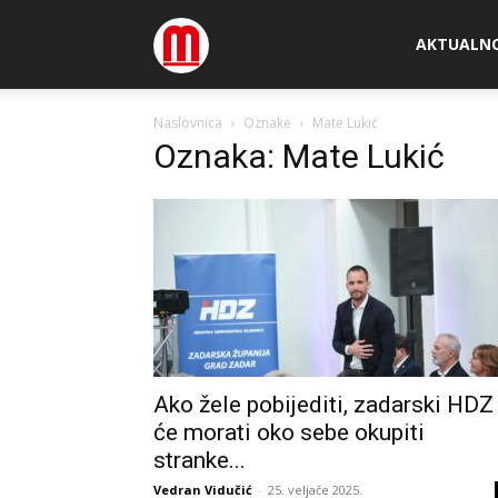
Megamedia
AKTUALN
Naslovnica
Oznake
Mate Lukić
Oznaka: Mate Lukić
Ako žele pobijediti, zadarski HDZ
će morati oko sebe okupiti
stranke...
Vedran Vidučić
-
25. veljače 2025.