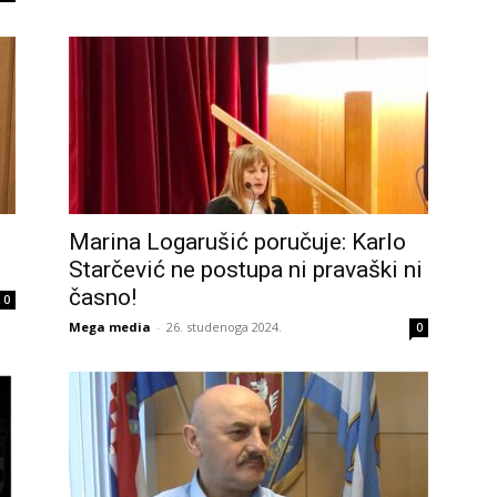
Marina Logarušić poručuje: Karlo
Starčević ne postupa ni pravaški ni
časno!
0
Mega media
-
26. studenoga 2024.
0