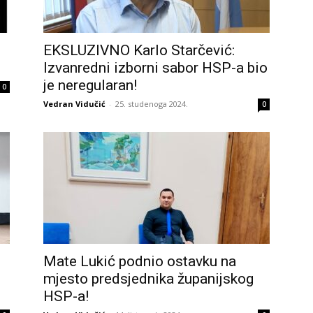
EKSLUZIVNO Karlo Starčević:
Izvanredni izborni sabor HSP-a bio
je neregularan!
0
Vedran Vidučić
-
25. studenoga 2024.
0
Mate Lukić podnio ostavku na
mjesto predsjednika županijskog
HSP-a!