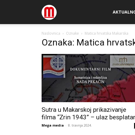
Megamedia
AKTUALN
Naslovnica
Oznake
Matica hrvatska Makarska
Oznaka: Matica hrvats
Sutra u Makarskoj prikazivanje
filma “Zrin 1943” – ulaz besplata
Mega media
-
8. travnja 2024.