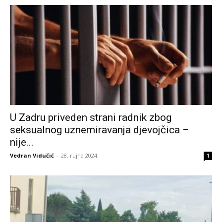
U Zadru priveden strani radnik zbog
seksualnog uznemiravanja djevojčica –
nije...
Vedran Vidučić
-
28. rujna 2024.
1