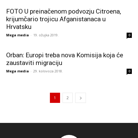
FOTO U preinačenom podvozju Citroena,
krijumčario trojicu Afganistanaca u
Hrvatsku
Mega media
-
19. ožujka 2019.
0
Orban: Europi treba nova Komisija koja će
zaustaviti migraciju
Mega media
-
29. kolovoza 2018.
0
1
2