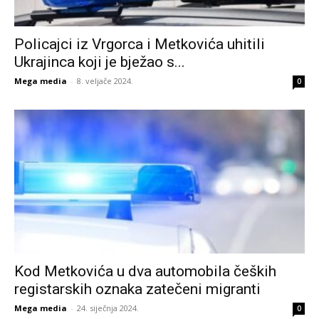
Policajci iz Vrgorca i Metkovića uhitili
Ukrajinca koji je bježao s...
Mega media
-
8. veljače 2024.
0
Kod Metkovića u dva automobila čeških
registarskih oznaka zatečeni migranti
Mega media
-
24. siječnja 2024.
0