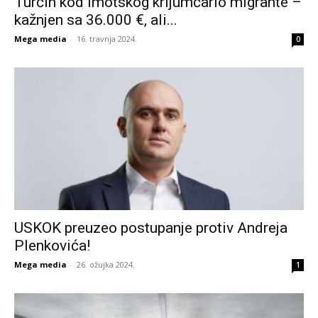
Turčin kod Imotskog krijumčario migrante –
kažnjen sa 36.000 €, ali...
Mega media
-
16. travnja 2024.
0
USKOK preuzeo postupanje protiv Andreja
Plenkovića!
Mega media
-
26. ožujka 2024.
1