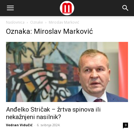
Naslovnica
Oznake
Miroslav Marković
Oznaka: Miroslav Marković
Anđelko Stričak – žrtva spinova ili
nekažnjeni nasilnik?
Vedran Vidučić
-
6. svibnja 2024.
0