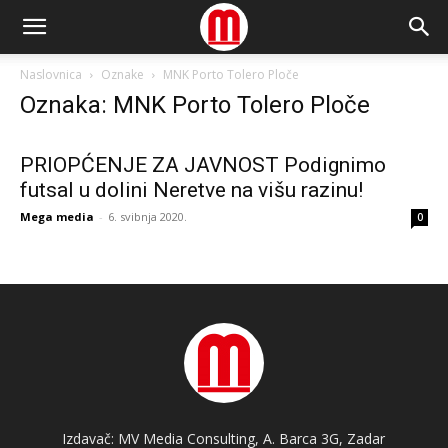
Naslovnica
Oznake
MNK Porto Tolero Ploče
Oznaka: MNK Porto Tolero Ploče
PRIOPĆENJE ZA JAVNOST Podignimo
futsal u dolini Neretve na višu razinu!
Mega media
-
6. svibnja 2020.
0
Izdavač: MV Media Consulting, A. Barca 3G, Zadar