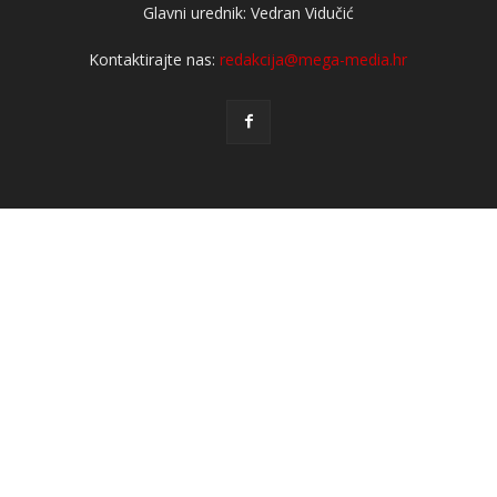
Glavni urednik: Vedran Vidučić
Kontaktirajte nas:
redakcija@mega-media.hr