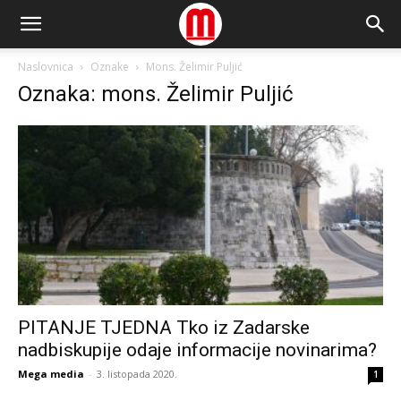
Naslovnica
Oznake
Mons. Želimir Puljić
Oznaka: mons. Želimir Puljić
PITANJE TJEDNA Tko iz Zadarske
nadbiskupije odaje informacije novinarima?
Mega media
-
3. listopada 2020.
1