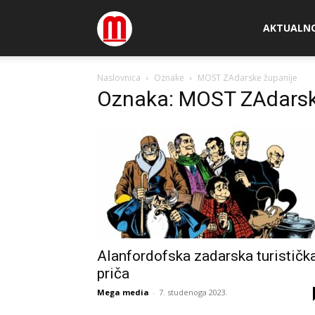
Megamedia
AKTUALN
Naslovnica
Oznake
MOST ZAdarske županije
Oznaka: MOST ZAdarsk
Alanfordofska zadarska turističk
priča
Mega media
-
7. studenoga 2023.