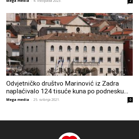
Mega media
-
4. listopada 2023.
2
Odvjetničko društvo Marinović iz Zadra
naplaćivalo 124 tisuće kuna po podnesku...
Mega media
-
25. svibnja 2021.
0