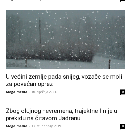
U većini zemlje pada snijeg, vozače se moli
za povećan oprez
Mega media
-
10. siječnja 2021.
0
Zbog olujnog nevremena, trajektne linije u
prekidu na čitavom Jadranu
Mega media
-
17. studenoga 2019.
0