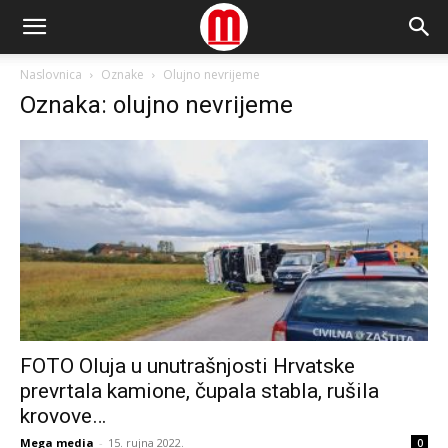
Naslovnica
Oznake
Olujno nevrijeme
Oznaka: olujno nevrijeme
FOTO Oluja u unutrašnjosti Hrvatske
prevrtala kamione, čupala stabla, rušila
krovove…
Mega media
-
15. rujna 2022.
0