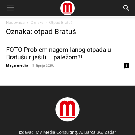
Naslovnica
Oznake
Otpad Bratuš
Oznaka: otpad Bratuš
FOTO Problem nagomilanog otpada u
Bratušu riješili – paležom?!
Mega media
-
9. lipnja 2020.
8
Izdavač: MV Media Consulting, A. Barca 3G, Zadar