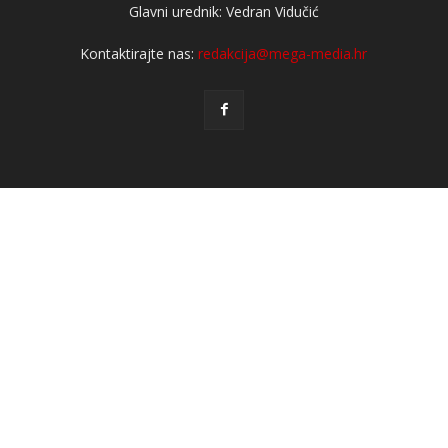
Glavni urednik: Vedran Vidučić
Kontaktirajte nas:
redakcija@mega-media.hr