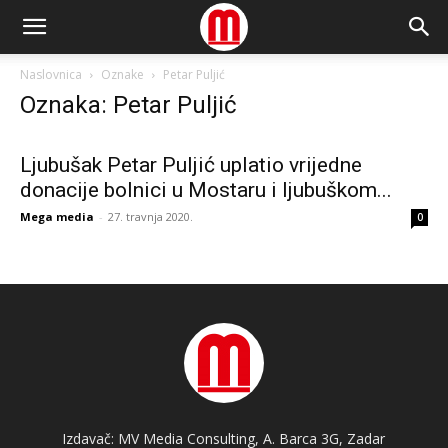
Naslovnica
Oznake
Petar Puljić
Oznaka: Petar Puljić
Ljubušak Petar Puljić uplatio vrijedne
donacije bolnici u Mostaru i ljubuškom...
Mega media
-
27. travnja 2020.
0
Izdavač: MV Media Consulting, A. Barca 3G, Zadar