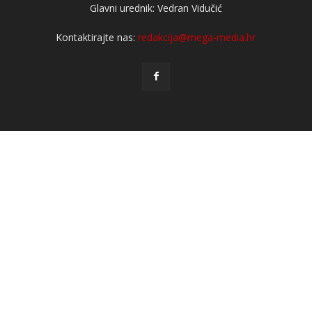
Glavni urednik: Vedran Vidučić
Kontaktirajte nas:
redakcija@mega-media.hr