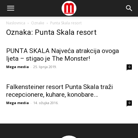
Naslovnica
Oznake
Punta Skala resort
Oznaka: Punta Skala resort
PUNTA SKALA Najveća atrakcija ovoga
ljeta – stigao je The Monster!
Mega media
-
25. lipnja 2019.
0
Falkensteiner resort Punta Skala traži
recepcionere, kuhare, konobare…
Mega media
-
14. ožujka 2016.
0