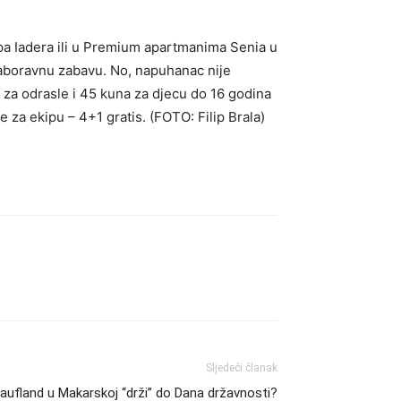
pa Iadera ili u Premium apartmanima Senia u
zaboravnu zabavu. No, napuhanac nije
a za odrasle i 45 kuna za djecu do 16 godina
e za ekipu – 4+1 gratis. (FOTO: Filip Brala)
Sljedeći članak
ufland u Makarskoj “drži” do Dana državnosti?