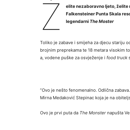
Ž
elite nezaboravno ljeto, želite
Falkensteiner Punta Skala reso
legendarni
The Moster
Toliko je zabave i smijeha za djecu stariju 
brojnim preprekama te 18 metara visokim tob
a, vodene puške za osvježenje i
food truck
s
”Ovo je nešto fenomenalno. Odlična zabava. C
Mirna Medaković Stepinac koja je na obitel
Ovo je prvi puta da
The Monster
napušta Veli