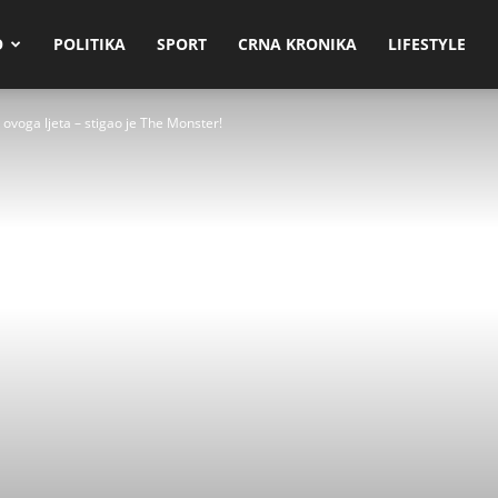
O
POLITIKA
SPORT
CRNA KRONIKA
LIFESTYLE
voga ljeta – stigao je The Monster!