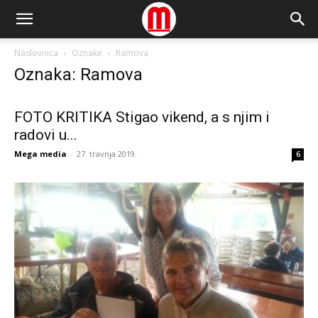
Naslovnica
Oznake
Ramova
Oznaka: Ramova
FOTO KRITIKA Stigao vikend, a s njim i
radovi u...
Mega media
-
27. travnja 2019.
6