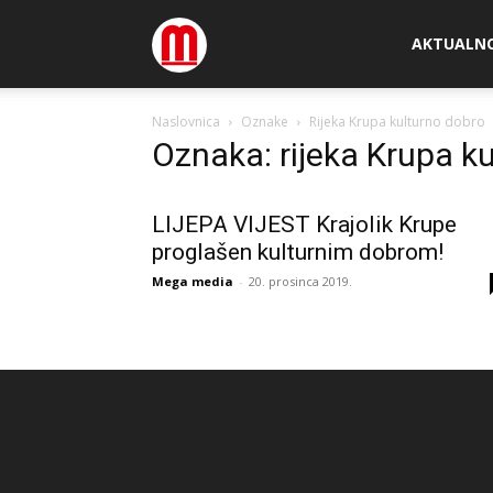
Megamedia
AKTUALN
Naslovnica
Oznake
Rijeka Krupa kulturno dobro
Oznaka: rijeka Krupa k
LIJEPA VIJEST Krajolik Krupe
proglašen kulturnim dobrom!
Mega media
-
20. prosinca 2019.