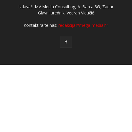
Izdavač: MV Media Consulting, A. Barca 3G, Zadar
Glavni urednik: Vedran Vidučić
Kontaktirajte nas:
redakcija@mega-media.hr