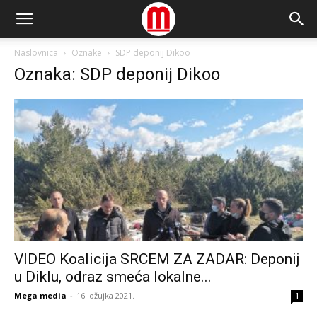
Naslovnica
Oznake
SDP deponij Dikoo
Oznaka: SDP deponij Dikoo
VIDEO Koalicija SRCEM ZA ZADAR: Deponij
u Diklu, odraz smeća lokalne...
Mega media
-
16. ožujka 2021.
1