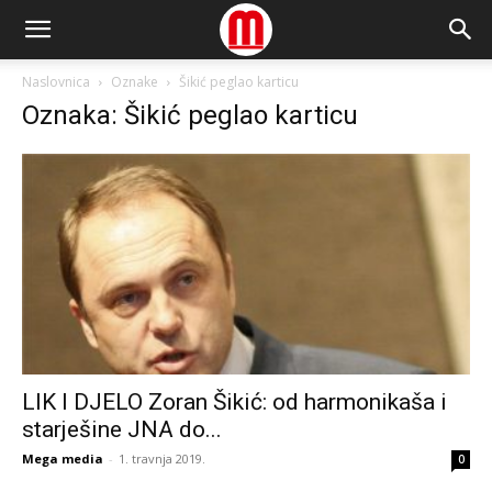
Naslovnica
Oznake
Šikić peglao karticu
Oznaka: Šikić peglao karticu
LIK I DJELO Zoran Šikić: od harmonikaša i
starješine JNA do...
Mega media
-
1. travnja 2019.
0