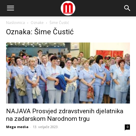
Naslovnica
Oznake
Šime Čustić
Oznaka: Šime Čustić
NAJAVA Prosvjed zdravstvenih djelatnika
na zadarskom Narodnom trgu
Mega media
-
13. veljače 2023.
0