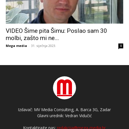
VIDEO Šime pita Šimu: Poslao sam 30
molbi, zašto mi ne...
Mega media
-
31. siječnja 2023.
0
Izdavač: MV Media Consulting, A. Barca 3G, Zadar
Glavni urednik: Vedran Vidučić
Kontaktirajte nas:
redakcija@mega-media.hr