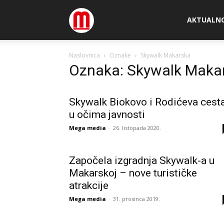
Megamedia
AKTUALN
Naslovnica
Oznake
Skywalk Makarska
Oznaka: Skywalk Maka
Skywalk Biokovo i Rodićeva cest
u očima javnosti
Mega media
-
26. listopada 2020.
Započela izgradnja Skywalk-a u
Makarskoj – nove turističke
atrakcije
Mega media
-
31. prosinca 2019.