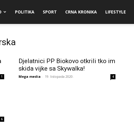
O
POLITIKA
SPORT
CRNA KRONIKA
LIFESTYLE
rska
a
Djelatnici PP Biokovo otkrili tko im
skida vijke sa Skywalka!
Mega media
-
19. listopada 2020.
1
4
6