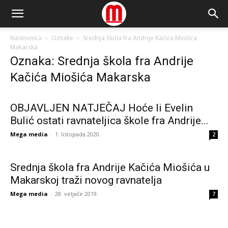
Naslovnica
Oznake
Srednja škola fra Andrije Kačića Miošića
Makarska
Oznaka: Srednja škola fra Andrije
Kačića Miošića Makarska
OBJAVLJEN NATJEČAJ Hoće li Evelin
Bulić ostati ravnateljica škole fra Andrije...
Mega media
-
1. listopada 2020.
2
Srednja škola fra Andrije Kačića Miošića u
Makarskoj traži novog ravnatelja
Mega media
-
28. veljače 2019.
7