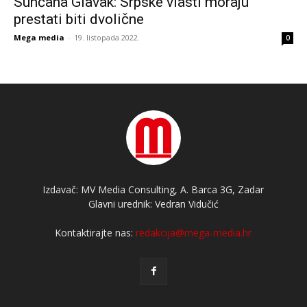
Sunčana Glavak: Srpske vlasti moraju
prestati biti dvolične
Mega media
-
19. listopada 2022.
0
Izdavač: MV Media Consulting, A. Barca 3G, Zadar
Glavni urednik: Vedran Vidučić
Kontaktirajte nas:
redakcija@mega-media.hr