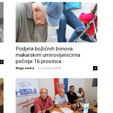
Podjela božićnih bonova
makarskim umirovljenicima
počinje 16.prosinca
0
Mega media
-
12. prosinca 2014.
0