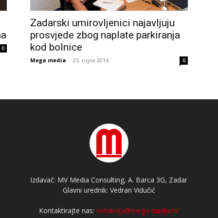
Zadarski umirovljenici najavljuju
ma
prosvjede zbog naplate parkiranja
kod bolnice
0
Mega media
-
25. rujna 2014.
0
Izdavač: MV Media Consulting, A. Barca 3G, Zadar
Glavni urednik: Vedran Vidučić
Kontaktirajte nas:
redakcija@mega-media.hr