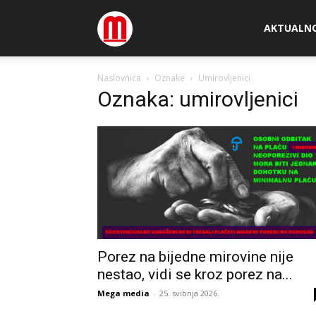
Megamedia
AKTUALN
Naslovnica
Oznake
Umirovljenici
Oznaka: umirovljenici
Porez na bijedne mirovine nije
nestao, vidi se kroz porez na...
Mega media
-
25. svibnja 2026.