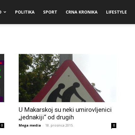
O
POLITIKA
SPORT
CRNA KRONIKA
LIFESTYLE
U Makarskoj su neki umirovljenici
„jednakiji“ od drugih
Mega media
-
18. prosinca 2015.
0
0