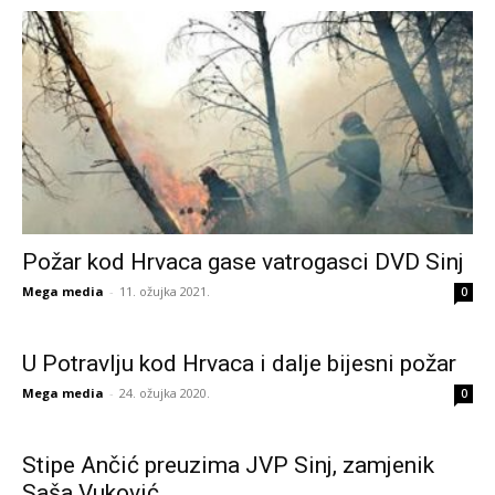
Požar kod Hrvaca gase vatrogasci DVD Sinj
Mega media
-
11. ožujka 2021.
0
U Potravlju kod Hrvaca i dalje bijesni požar
Mega media
-
24. ožujka 2020.
0
Stipe Ančić preuzima JVP Sinj, zamjenik
Saša Vuković