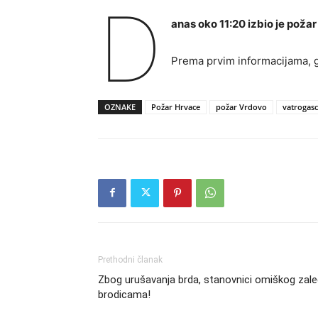
D
anas oko 11:20 izbio je poža
Prema prvim informacijama, go
OZNAKE
Požar Hrvace
požar Vrdovo
vatrogasci
Prethodni članak
Zbog urušavanja brda, stanovnici omiškog zal
brodicama!