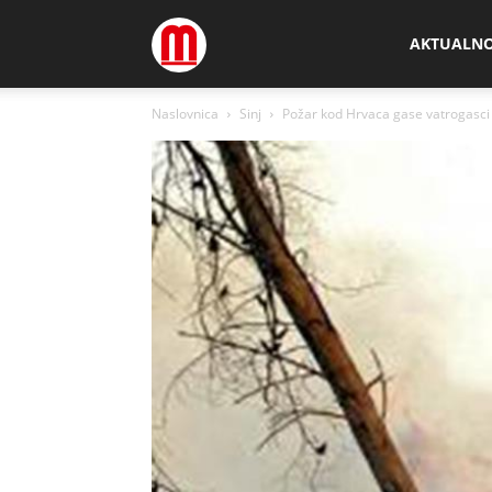
Megamedia
AKTUALN
Naslovnica
Sinj
Požar kod Hrvaca gase vatrogasci