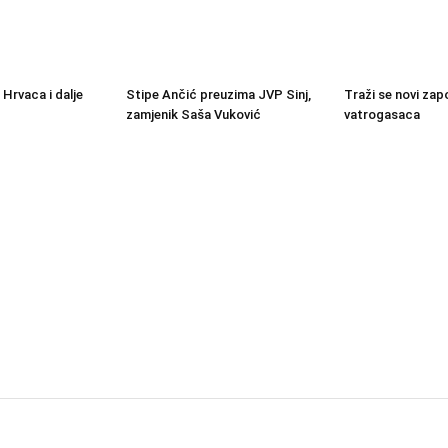
 Hrvaca i dalje
Stipe Ančić preuzima JVP Sinj,
Traži se novi zapo
zamjenik Saša Vuković
vatrogasaca