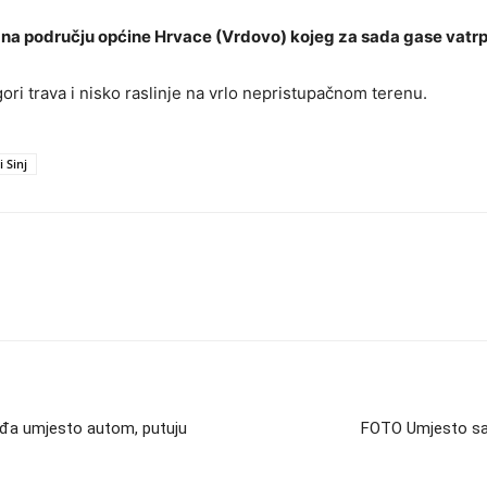
r na području općine Hrvace (Vrdovo) kojeg za sada gase vatr
ri trava i nisko raslinje na vrlo nepristupačnom terenu.
 Sinj
eđa umjesto autom, putuju
FOTO Umjesto san