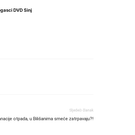
pgasci DVD Sinj
Sljedeći članak
acije otpada, u Bilišanima smeće zatrpavaju?!