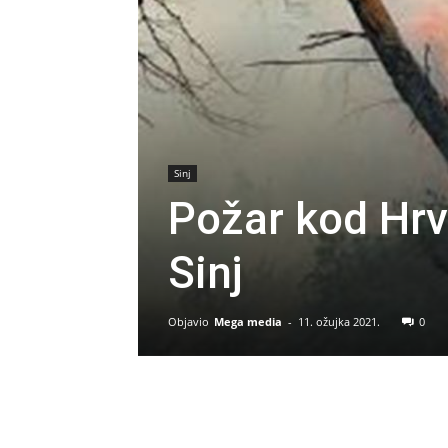
Sinj
Požar kod Hrv
Sinj
Objavio
Mega media
-
11. ožujka 2021.
0