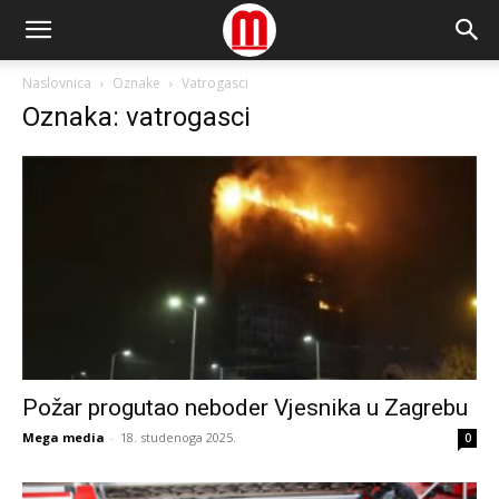
Naslovnica
Oznake
Vatrogasci
Oznaka: vatrogasci
Požar progutao neboder Vjesnika u Zagrebu
Mega media
-
18. studenoga 2025.
0