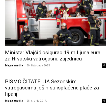
Ministar Vlajčić osigurao 19 milijuna eura
za Hrvatsku vatrogasnu zajednicu
Mega media
-
30. listopada 2025.
0
PISMO ČITATELJA Sezonskim
vatrogascima još nisu isplaćene plaće za
lipanj!
Mega media
-
28. srpnja 2017.
0