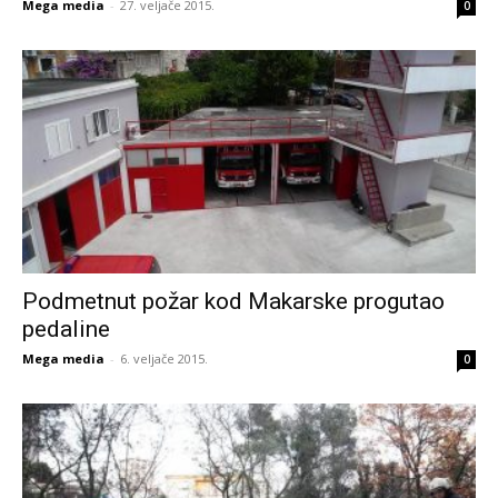
Mega media
-
27. veljače 2015.
0
Podmetnut požar kod Makarske progutao
pedaline
Mega media
-
6. veljače 2015.
0