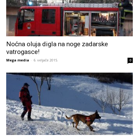
Noćna oluja digla na noge zadarske
vatrogasce!
Mega media
-
6. veljače 2015.
0