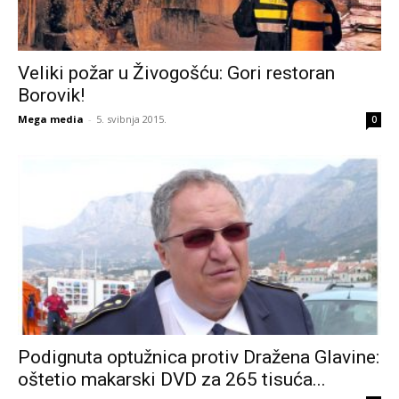
Veliki požar u Živogošću: Gori restoran
Borovik!
Mega media
-
5. svibnja 2015.
0
Podignuta optužnica protiv Dražena Glavine:
oštetio makarski DVD za 265 tisuća...