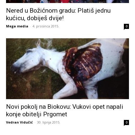
Nered u Božićnom gradu: Platiš jednu
kućicu, dobiješ dvije!
Mega media
-
4. prosinca 2015.
0
Novi pokolj na Biokovu: Vukovi opet napali
konje obitelji Prgomet
Vedran Vidučić
-
30. lipnja 2015.
0