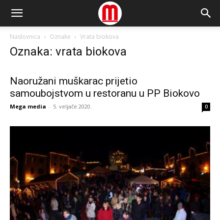
Naslovnica
Oznake
Vrata biokova
Oznaka: vrata biokova
Naoružani muškarac prijetio
samoubojstvom u restoranu u PP Biokovo
Mega media
-
5. veljače 2020.
0