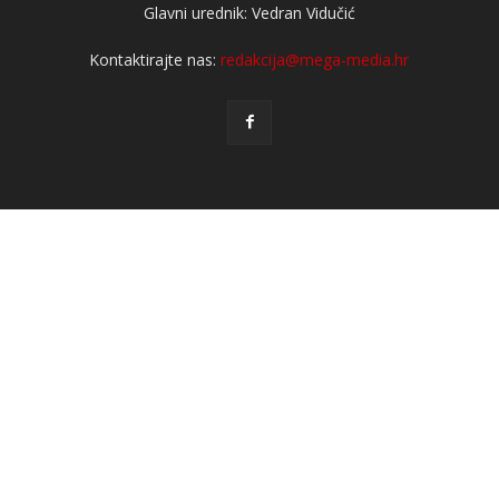
Glavni urednik: Vedran Vidučić
Kontaktirajte nas:
redakcija@mega-media.hr