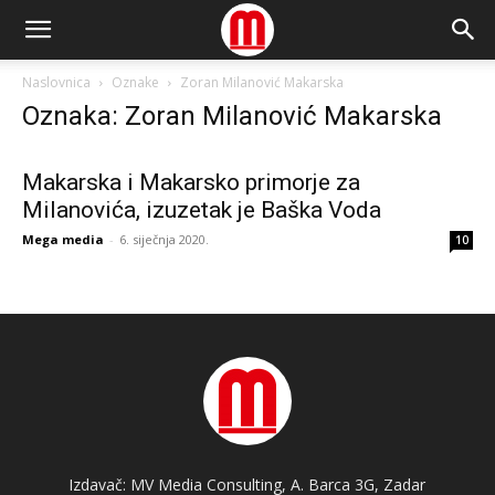
Naslovnica
Oznake
Zoran Milanović Makarska
Oznaka: Zoran Milanović Makarska
Makarska i Makarsko primorje za
Milanovića, izuzetak je Baška Voda
Mega media
-
6. siječnja 2020.
10
Izdavač: MV Media Consulting, A. Barca 3G, Zadar