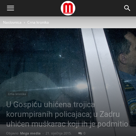
Naslovnica
Crna kronika
Crna kronika
U Gospiću uhićena trojica
korumpiranih policajaca; u Zadru
uhićen muškarac koji ih je podmitio
Objavio
Mega media
-
21. siječnja 2015.
0