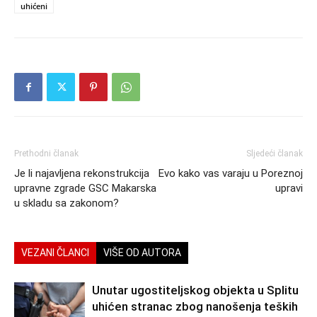
uhićeni
Prethodni članak
Sljedeći članak
Je li najavljena rekonstrukcija
Evo kako vas varaju u Poreznoj
upravne zgrade GSC Makarska‏
upravi
u skladu sa zakonom?
VEZANI ČLANCI
VIŠE OD AUTORA
Unutar ugostiteljskog objekta u Splitu
uhićen stranac zbog nanošenja teških