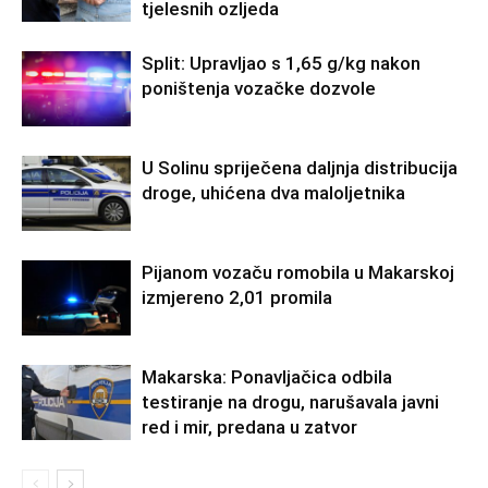
tjelesnih ozljeda
Split: Upravljao s 1,65 g/kg nakon
poništenja vozačke dozvole
U Solinu spriječena daljnja distribucija
droge, uhićena dva maloljetnika
Pijanom vozaču romobila u Makarskoj
izmjereno 2,01 promila
Makarska: Ponavljačica odbila
testiranje na drogu, narušavala javni
red i mir, predana u zatvor