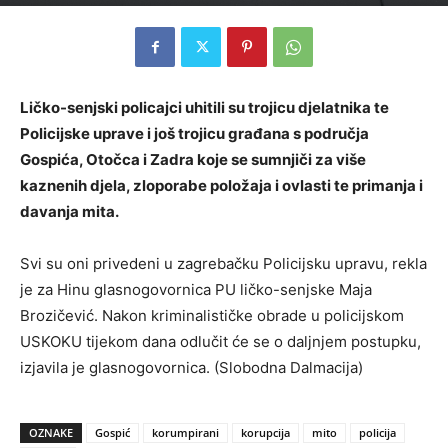
Ličko-senjski policajci uhitili su trojicu djelatnika te
Policijske uprave i još trojicu građana s područja
Gospića, Otočca i Zadra koje se sumnjiči za više
kaznenih djela, zloporabe položaja i ovlasti te primanja i
davanja mita.
Svi su oni privedeni u zagrebačku Policijsku upravu, rekla
je za Hinu glasnogovornica PU ličko-senjske Maja
Brozičević. Nakon kriminalističke obrade u policijskom
USKOKU tijekom dana odlučit će se o daljnjem postupku,
izjavila je glasnogovornica. (Slobodna Dalmacija)
OZNAKE
Gospić
korumpirani
korupcija
mito
policija