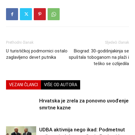
Prethodni članak
Sljedeći članak
U turističkoj podmornici ostalo
Biograd: 30-godišnjakinja se
zaglavljeno devet putnika
spuštala toboganom na plaži i
teško se ozlijedila
VEZANI ČLANCI
VIŠE OD AUTORA
Hrvatska je zrela za ponovno uvođenje
smrtne kazne
UDBA aktivnija nego ikad: Podmetnut