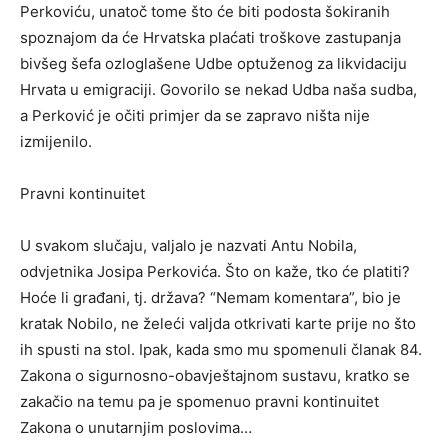
Perkoviću, unatoč tome što će biti podosta šokiranih
spoznajom da će Hrvatska plaćati troškove zastupanja
bivšeg šefa ozloglašene Udbe optuženog za likvidaciju
Hrvata u emigraciji. Govorilo se nekad Udba naša sudba,
a Perković je očiti primjer da se zapravo ništa nije
izmijenilo.
Pravni kontinuitet
U svakom slučaju, valjalo je nazvati Antu Nobila,
odvjetnika Josipa Perkovića. Što on kaže, tko će platiti?
Hoće li građani, tj. država? “Nemam komentara”, bio je
kratak Nobilo, ne želeći valjda otkrivati karte prije no što
ih spusti na stol. Ipak, kada smo mu spomenuli članak 84.
Zakona o sigurnosno-obavještajnom sustavu, kratko se
zakačio na temu pa je spomenuo pravni kontinuitet
Zakona o unutarnjim poslovima…