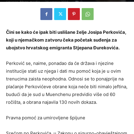
Objavio
Mega media
-
24. srpnja 2014.
0
Čini se kako će ipak biti uslišane želje Josipa Perkovića,
koji u njemačkom zatvoru čeka početak suđenja za
ubojstvo hrvatskog emigranta Stjepana Đurekovića.
Perković se, naime, ponadao da će država i njezine
institucije stati uz njega i dati mu pomoć koja je u ovim
trenucima zaista neophodna. Odnosi se to ponajprije na
plaćanje Perkovićeve obrane koja neće biti nimalo jeftina,
budući da je sud u Muenchenu predvidio više od 60
ročišta, a obrana najavila 130 novih dokaza.
Pravna pomoć za umirovljene špijune
Srećom po Perkovića, u Zakonu o sigurno-obavještajnom