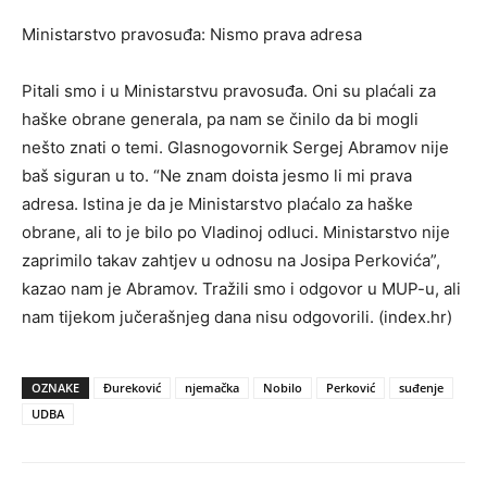
Ministarstvo pravosuđa: Nismo prava adresa
Pitali smo i u Ministarstvu pravosuđa. Oni su plaćali za
haške obrane generala, pa nam se činilo da bi mogli
nešto znati o temi. Glasnogovornik Sergej Abramov nije
baš siguran u to. “Ne znam doista jesmo li mi prava
adresa. Istina je da je Ministarstvo plaćalo za haške
obrane, ali to je bilo po Vladinoj odluci. Ministarstvo nije
zaprimilo takav zahtjev u odnosu na Josipa Perkovića”,
kazao nam je Abramov. Tražili smo i odgovor u MUP-u, ali
nam tijekom jučerašnjeg dana nisu odgovorili. (index.hr)
OZNAKE
Đureković
njemačka
Nobilo
Perković
suđenje
UDBA