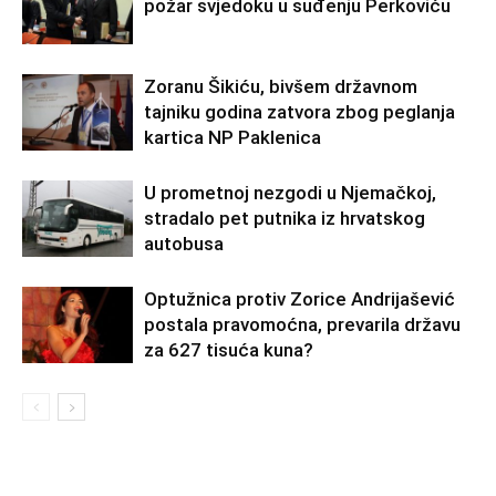
požar svjedoku u suđenju Perkoviću
Zoranu Šikiću, bivšem državnom
tajniku godina zatvora zbog peglanja
kartica NP Paklenica
U prometnoj nezgodi u Njemačkoj,
stradalo pet putnika iz hrvatskog
autobusa
Optužnica protiv Zorice Andrijašević
postala pravomoćna, prevarila državu
za 627 tisuća kuna?