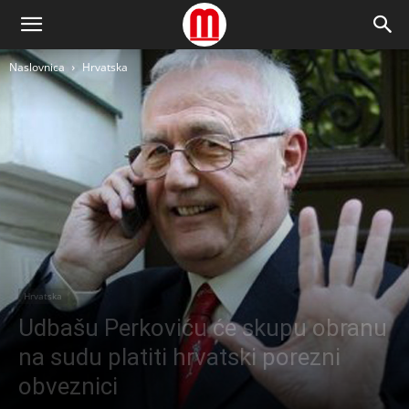
Naslovnica
Hrvatska
Hrvatska
Udbašu Perkoviću će skupu obranu
na sudu platiti hrvatski porezni
obveznici