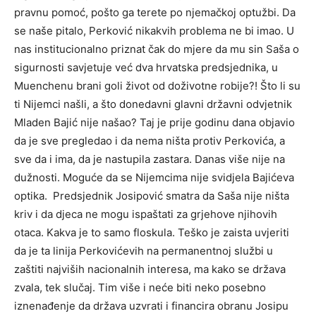
pravnu pomoć, pošto ga terete po njemačkoj optužbi. Da
se naše pitalo, Perković nikakvih problema ne bi imao. U
nas institucionalno priznat čak do mjere da mu sin Saša o
sigurnosti savjetuje već dva hrvatska predsjednika, u
Muenchenu brani goli život od doživotne robije?! Što li su
ti Nijemci našli, a što donedavni glavni državni odvjetnik
Mladen Bajić nije našao? Taj je prije godinu dana objavio
da je sve pregledao i da nema ništa protiv Perkovića, a
sve da i ima, da je nastupila zastara. Danas više nije na
dužnosti. Moguće da se Nijemcima nije svidjela Bajićeva
optika. Predsjednik Josipović smatra da Saša nije ništa
kriv i da djeca ne mogu ispaštati za grjehove njihovih
otaca. Kakva je to samo floskula. Teško je zaista uvjeriti
da je ta linija Perkovićevih na permanentnoj službi u
zaštiti najviših nacionalnih interesa, ma kako se država
zvala, tek slučaj. Tim više i neće biti neko posebno
iznenađenje da država uzvrati i financira obranu Josipu