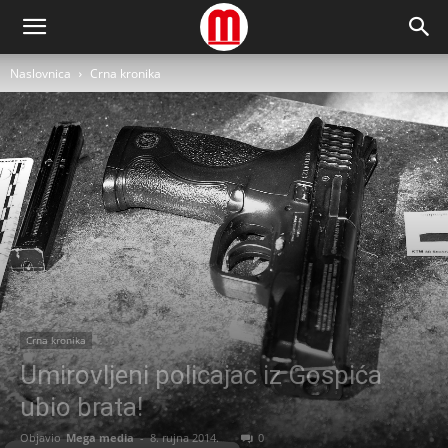
Naslovnica
Crna kronika
Crna kronika
Umirovljeni policajac iz Gospića
ubio brata!
Objavio
Mega media
-
8. rujna 2014.
0