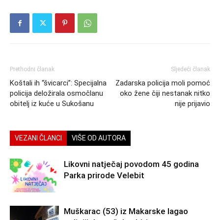
Prethodni članak
Sljedeći članak
Koštali ih “švicarci”: Specijalna
Zadarska policija moli pomoć
policija deložirala osmočlanu
oko žene čiji nestanak nitko
obitelj iz kuće u Sukošanu
nije prijavio
VEZANI ČLANCI
VIŠE OD AUTORA
Likovni natječaj povodom 45 godina
Parka prirode Velebit
Muškarac (53) iz Makarske lagao