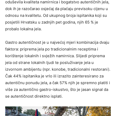
oduševila kvaliteta namirnica i bogatstvo autentičnih jela,
dok ih je razočarao osjećaj da plaćaju previsoku cijenu u
odnosu na kvalitetu. Od ukupnog broja ispitanika koji su
posjetili Hrvatsku u zadnjih pet godina, njih 65 % je
probalo lokalna jela.
Gastro autentičnost je u najvećoj mjeri kombinacija dvaju
faktora: priprema jela po tradicionalnim receptima i
korištenje lokalnih i svježih namirnica. Slijedi priprema
jela od strane lokalnih ljudi te posluživanje jela u
izvornom ambijentu (npr. konobe, tradicionalni restorani).
Čak 44% ispitanika je vrlo ili izrazito zainteresirano za
autentičnu ponudu jela, a čak 57% njih je spremno platiti i
više za autentično gastro-iskustvo, što je jasan signal da
se autentičnost direktno isplati.