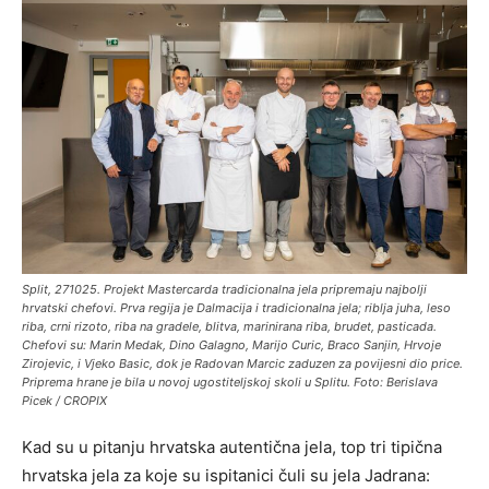
Split, 271025. Projekt Mastercarda tradicionalna jela pripremaju najbolji
hrvatski chefovi. Prva regija je Dalmacija i tradicionalna jela; riblja juha, leso
riba, crni rizoto, riba na gradele, blitva, marinirana riba, brudet, pasticada.
Chefovi su: Marin Medak, Dino Galagno, Marijo Curic, Braco Sanjin, Hrvoje
Zirojevic, i Vjeko Basic, dok je Radovan Marcic zaduzen za povijesni dio price.
Priprema hrane je bila u novoj ugostiteljskoj skoli u Splitu. Foto: Berislava
Picek / CROPIX
Kad su u pitanju hrvatska autentična jela, top tri tipična
hrvatska jela za koje su ispitanici čuli su jela Jadrana: