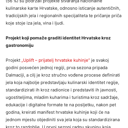
(56 %) su podržali projekte stvaranja nacionalne
kulinarske karte Hrvatske, odnosno isticanje autentičnih,
tradicijskih jela i regionalnih specijaliteta te pričanje priča
koje stoje iza jela, vina i ljudi.
Projekt koji pomaže graditi identitet Hrvatske kroz
gastronomiju
Projekt
„Uplift – prijatelj hrvatske kuhinje“
je svakoj
godini posvećen jednoj regiji, prva sezona pripada
Dalmaciji, a cilj je kroz stručno vođene procese definirati
jela koja najbolje predstavljaju kulinarski identitet regije,
standardizirati ih kroz radionice i predstaviti ih javnosti,
ugostiteljima, mladim kuharima i turistima kroz sadržaje,
edukacije i digitalne formate te na posljetku, nakon pet
godina, kreirati manifest hrvatske kuhinje koji će na
jednom mjestu objediniti sva jela koja su standardizirana
kroz to razdoblje. U prvoj sezoni radnu skupinu koja