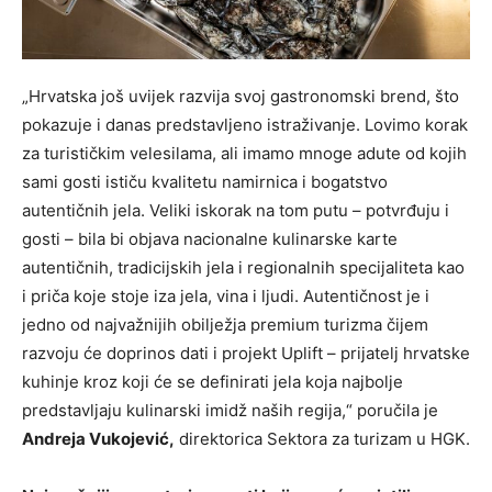
„Hrvatska još uvijek razvija svoj gastronomski brend, što
pokazuje i danas predstavljeno istraživanje. Lovimo korak
za turističkim velesilama, ali imamo mnoge adute od kojih
sami gosti ističu kvalitetu namirnica i bogatstvo
autentičnih jela. Veliki iskorak na tom putu – potvrđuju i
gosti – bila bi objava nacionalne kulinarske karte
autentičnih, tradicijskih jela i regionalnih specijaliteta kao
i priča koje stoje iza jela, vina i ljudi. Autentičnost je i
jedno od najvažnijih obilježja premium turizma čijem
razvoju će doprinos dati i projekt Uplift – prijatelj hrvatske
kuhinje kroz koji će se definirati jela koja najbolje
predstavljaju kulinarski imidž naših regija,“ poručila je
Andreja Vukojević,
direktorica Sektora za turizam u HGK.