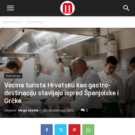
Naslovnica
Dalmacija
Dalmacija
Većina turista Hrvatsku kao gastro-
destinaciju stavljaju ispred Španjolske i
Grčke
Objavio
Mega media
-
21. studenoga 2025.
0