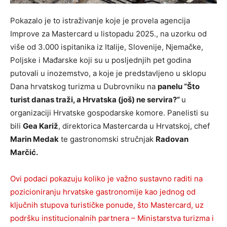
Pokazalo je to istraživanje koje je provela agencija
Improve za Mastercard u listopadu 2025., na uzorku od
više od 3.000 ispitanika iz Italije, Slovenije, Njemačke,
Poljske i Mađarske koji su u posljednjih pet godina
putovali u inozemstvo, a koje je predstavljeno u sklopu
Dana hrvatskog turizma u Dubrovniku na
panelu “Što
turist danas traži, a Hrvatska (još) ne servira?”
u
organizaciji Hrvatske gospodarske komore. Panelisti su
bili
Gea Kariž
, direktorica Mastercarda u Hrvatskoj, chef
Marin Medak
te gastronomski stručnjak
Radovan
Marčić.
Ovi podaci pokazuju koliko je važno sustavno raditi na
pozicioniranju hrvatske gastronomije kao jednog od
ključnih stupova turističke ponude, što Mastercard, uz
podršku institucionalnih partnera – Ministarstva turizma i