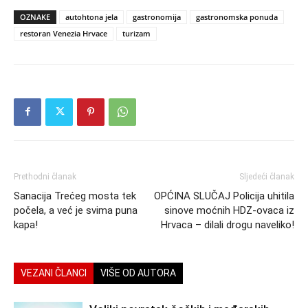
OZNAKE
autohtona jela
gastronomija
gastronomska ponuda
restoran Venezia Hrvace
turizam
Prethodni članak
Sljedeći članak
Sanacija Trećeg mosta tek
OPĆINA SLUČAJ Policija uhitila
počela, a već je svima puna
sinove moćnih HDZ-ovaca iz
kapa!
Hrvaca – dilali drogu naveliko!
VEZANI ČLANCI
VIŠE OD AUTORA