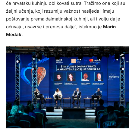
će hrvatsku kuhinju oblikovati sutra. Tražimo one koji su
željni učenja, koji razumiju važnost nasljeđa i imaju
poštovanje prema dalmatinskoj kuhinji, ali i volju da je
očuvaju, usavrše i prenesu dalje”, istaknuo je
Marin
Medak.