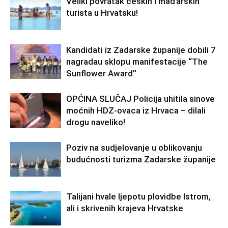
Veliki povratak čeških i mađarskih
turista u Hrvatsku!
Kandidati iz Zadarske županije dobili 7
nagradau sklopu manifestacije “The
Sunflower Award”
OPĆINA SLUČAJ Policija uhitila sinove
moćnih HDZ-ovaca iz Hrvaca – dilali
drogu naveliko!
Poziv na sudjelovanje u oblikovanju
budućnosti turizma Zadarske županije
Talijani hvale ljepotu plovidbe Istrom,
ali i skrivenih krajeva Hrvatske