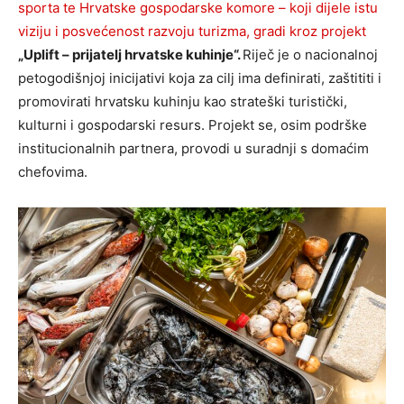
sporta te Hrvatske gospodarske komore – koji dijele istu
viziju i posvećenost razvoju turizma, gradi kroz
projekt
„Uplift – prijatelj hrvatske kuhinje“.
Riječ je o nacionalnoj
petogodišnjoj inicijativi koja za cilj ima definirati, zaštititi i
promovirati hrvatsku kuhinju kao strateški turistički,
kulturni i gospodarski resurs. Projekt se, osim podrške
institucionalnih partnera, provodi u suradnji s domaćim
chefovima.