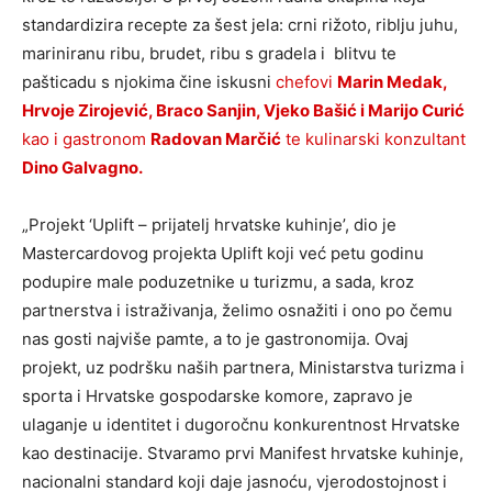
standardizira recepte za šest jela: crni rižoto, riblju juhu,
mariniranu ribu, brudet, ribu s gradela i blitvu te
pašticadu s njokima čine iskusni
chefovi
Marin Medak,
Hrvoje Zirojević, Braco Sanjin, Vjeko Bašić i Marijo Curić
kao i gastronom
Radovan Marčić
te kulinarski konzultant
Dino Galvagno.
„Projekt ‘Uplift – prijatelj hrvatske kuhinje’, dio je
Mastercardovog projekta Uplift koji već petu godinu
podupire male poduzetnike u turizmu, a sada, kroz
partnerstva i istraživanja, želimo osnažiti i ono po čemu
nas gosti najviše pamte, a to je gastronomija. Ovaj
projekt, uz podršku naših partnera, Ministarstva turizma i
sporta i Hrvatske gospodarske komore, zapravo je
ulaganje u identitet i dugoročnu konkurentnost Hrvatske
kao destinacije. Stvaramo prvi Manifest hrvatske kuhinje,
nacionalni standard koji daje jasnoću, vjerodostojnost i