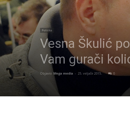
Politika
Vesna Škulić po
Vam gurači koli
Objavio
Mega media
-
25. veljače 2015.
0