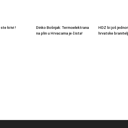
 ste krivi !
Dinko Bošnjak: Termoelektrana
HDZ bi još jedno
na plin u Hrvacama je čista!
hrvatske branitel