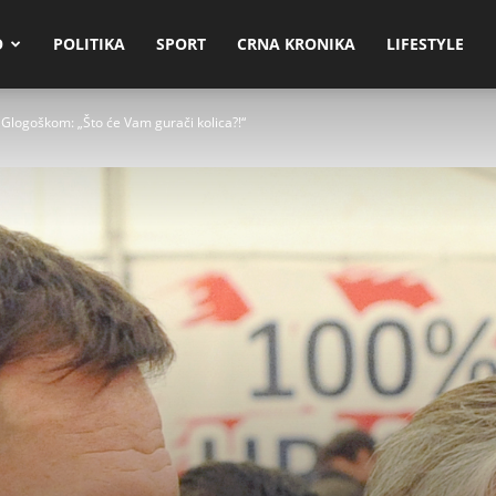
O
POLITIKA
SPORT
CRNA KRONIKA
LIFESTYLE
 Glogoškom: „Što će Vam gurači kolica?!“