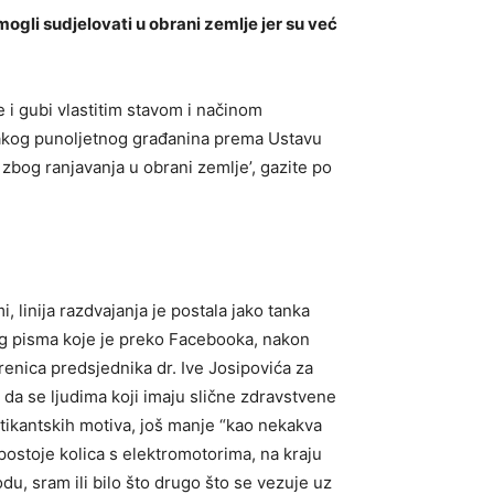
mogli sudjelovati u obrani zemlje jer su već
e i gubi vlastitim stavom i načinom
 svakog punoljetnog građanina prema Ustavu
e zbog ranjavanja u obrani zemlje’, gazite po
 linija razdvajanja je postala jako tanka
og pisma koje je preko Facebooka, nakon
enica predsjednika dr. Ive Josipovića za
e da se ljudima koji imaju slične zdravstvene
olitikantskih motiva, još manje “kao nekakva
postoje kolica s elektromotorima, na kraju
du, sram ili bilo što drugo što se vezuje uz