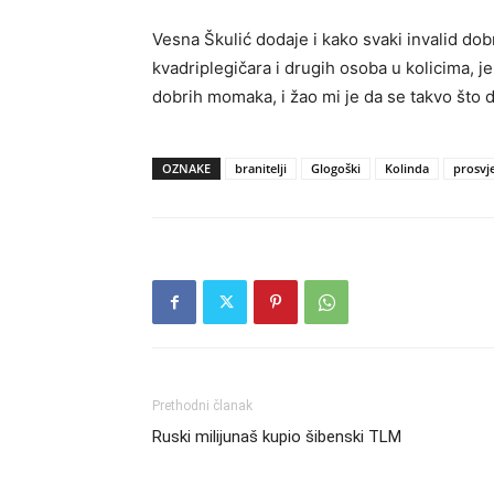
Vesna Škulić dodaje i kako svaki invalid do
kvadriplegičara i drugih osoba u kolicima, j
dobrih momaka, i žao mi je da se takvo što 
OZNAKE
branitelji
Glogoški
Kolinda
prosvj
Prethodni članak
Ruski milijunaš kupio šibenski TLM