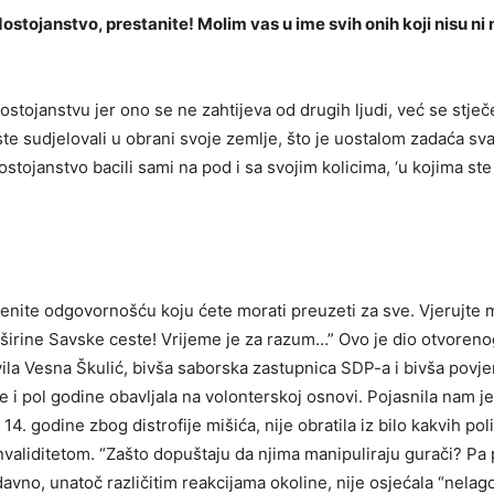
ostojanstvo, prestanite! Molim vas u ime svih onih koji nisu ni 
dostojanstvu jer ono se ne zahtijeva od drugih ljudi, već se stječ
to ste sudjelovali u obrani svoje zemlje, što je uostalom zadaća
dostojanstvo bacili sami na pod i sa svojim kolicima, ‘u kojima st
enite odgovornošću koju ćete morati preuzeti za sve. Vjerujte mi,
 širine Savske ceste! Vrijeme je za razum…” Ovo je dio otvoren
la Vesna Škulić, bivša saborska zastupnica SDP-a i bivša povjer
je i pol godine obavljala na volonterskoj osnovi. Pojasnila nam j
 14. godine zbog distrofije mišića, nije obratila iz bilo kakvih p
nvaliditetom. “Zašto dopuštaju da njima manipuliraju gurači? Pa 
avno, unatoč različitim reakcijama okoline, nije osjećala “nelago