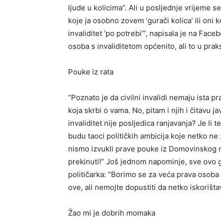
ljude u kolicima”. Ali u posljednje vrijeme se
koje ja osobno zovem ‘gurači kolica’ ili oni 
invaliditet ‘po potrebi’”, napisala je na Face
osoba s invaliditetom općenito, ali to u praks
Pouke iz rata
“Poznato je da civilni invalidi nemaju ista pr
koja skrbi o vama. No, pitam i njih i čitavu ja
invaliditet nije posljedica ranjavanja? Je li t
budu taoci političkih ambicija koje netko ne 
nismo izvukli prave pouke iz Domovinskog r
prekinuti!” Još jednom napominje, sve ovo g
političarka: “Borimo se za veća prava osoba 
ove, ali nemojte dopustiti da netko iskorišta
Žao mi je dobrih momaka