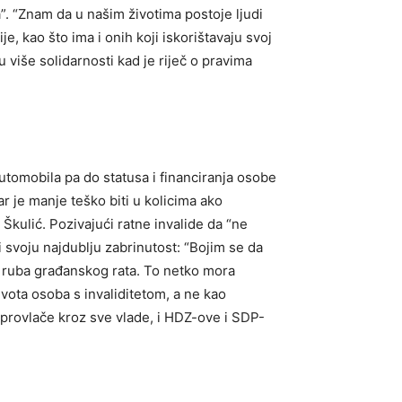
ja”. “Znam da u našim životima postoje ljudi
e, kao što ima i onih koji iskorištavaju svoj
ju više solidarnosti kad je riječ o pravima
e automobila pa do statusa i financiranja osobe
 Zar je manje teško biti u kolicima ako
a Škulić. Pozivajući ratne invalide da “ne
 i svoju najdublju zabrinutost: “Bojim se da
 ruba građanskog rata. To netko mora
vota osoba s invaliditetom, a ne kao
i provlače kroz sve vlade, i HDZ-ove i SDP-