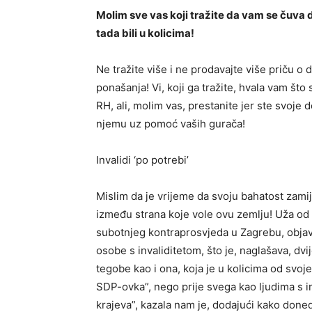
Molim sve vas koji tražite da vam se čuva d
tada bili u kolicima!
Ne tražite više i ne prodavajte više priču o 
ponašanja! Vi, koji ga tražite, hvala vam š
RH, ali, molim vas, prestanite jer ste svoje 
njemu uz pomoć vaših gurača!
Invalidi ‘po potrebi’
Mislim da je vrijeme da svoju bahatost zamij
između strana koje vole ovu zemlju! Uža od
subotnjeg kontraprosvjeda u Zagrebu, objavi
osobe s invaliditetom, što je, naglašava, dvi
tegobe kao i ona, koja je u kolicima od svoje
SDP-ovka”, nego prije svega kao ljudima s i
krajeva”, kazala nam je, dodajući kako doned