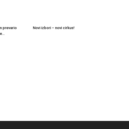
m prevario
Novi izbori – novi cirkus!
je…