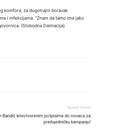
og komfora, za dugotrajni boravak
ama i infekcijama. “Znam da tamo ima jako
ugovornica. (Slobodna Dalmacija)
Sljedeći članak
n Bandić krivotvorenim potpisima do novaca za
predsjedničku kampanju!