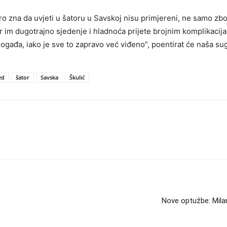
bro zna da uvjeti u šatoru u Savskoj nisu primjereni, ne samo zb
er im dugotrajno sjedenje i hladnoća prijete brojnim komplikacij
događa, iako je sve to zapravo već viđeno”, poentirat će naša s
ed
šator
Savska
Škulić
Nove optužbe: Mila