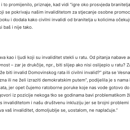
 i to promijenilo, priznaje, kad vidi “igre oko prosvjeda branitel
koji se pokrivaju našim invaliditetom za stjecanje osobne promocij
booku i dodala kako civilni invalidi od branitelja u kolicima očeku
i baš i nije tako.
ava kao i ljudi koji su invaliditet stekli u ratu. Od pitanja nabav
vnost – zar je drukčije, npr., biti slijep ako nisi oslijepio u ratu?
eže biti invalid Domovinskog rata ili civilni invalid?” pita se Vesn
zna ili ne želi izraziti demokratskim putem”, podijelila je s nama
ata, jer opet čujemo ratoborne poruke koje nas vode gotovo do
ovori iz pozicije nekoga tko se godinama bavi problematikom ži
s invaliditetom i našu društvenu inkluziju jer se brojni problem
va vaš invaliditet, domoljublje se, uostalom, ne naplaćuje.”