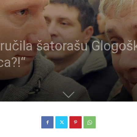
ručila šatorašu Glogoš
ca?!“