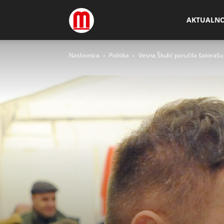
Megamedia
AKTUALN
Naslovnica
Politika
Vesna Škulić poručila šatorašu