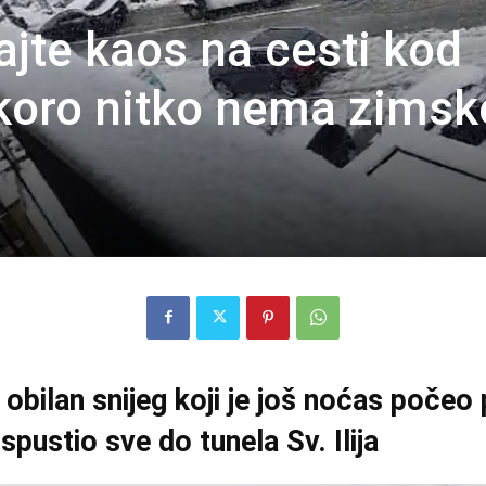
jte kaos na cesti kod
koro nitko nema zimsk
bilan snijeg koji je još noćas počeo pa
spustio sve do tunela Sv. Ilija