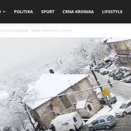
O
POLITIKA
SPORT
CRNA KRONIKA
LIFESTYLE
sti kod Zagvozda – skoro nitko nema zimske...