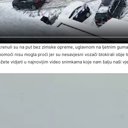
renuli su na put bez zimske opreme, uglavnom na ljetnim gumam
moći nisu mogla proći jer su nesavjesni vozači blokirali obje tr
ete vidjeti u najnovijim video snimkama koje nam šalju naši vjern