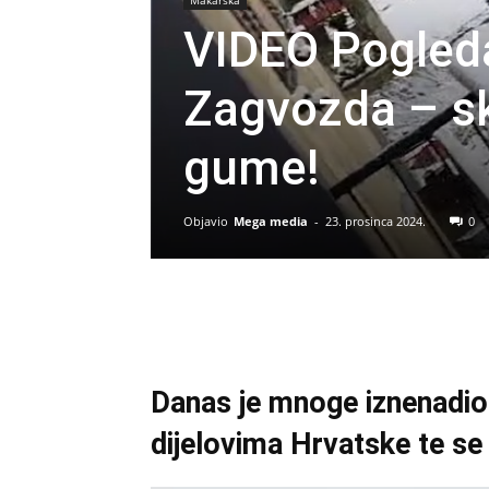
VIDEO Pogleda
Zagvozda – s
gume!
Objavio
Mega media
-
23. prosinca 2024.
0
Danas je mnoge iznenadio o
dijelovima Hrvatske te se 