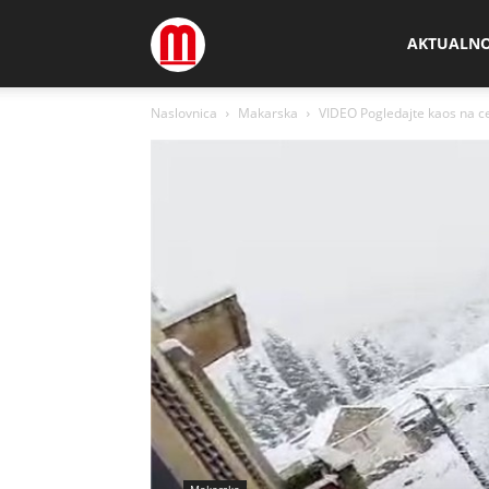
Megamedia
AKTUALN
Naslovnica
Makarska
VIDEO Pogledajte kaos na ce
Makarska