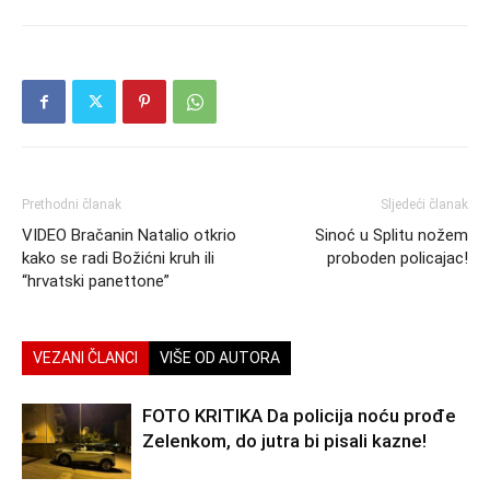
Prethodni članak
Sljedeći članak
VIDEO Bračanin Natalio otkrio
Sinoć u Splitu nožem
kako se radi Božićni kruh ili
proboden policajac!
“hrvatski panettone”
VEZANI ČLANCI
VIŠE OD AUTORA
FOTO KRITIKA Da policija noću prođe
Zelenkom, do jutra bi pisali kazne!