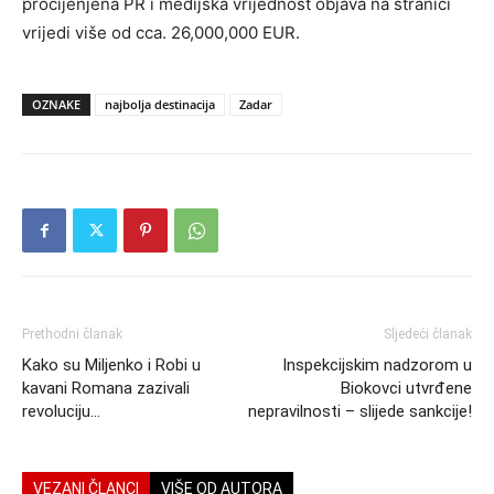
procijenjena PR i medijska vrijednost objava na stranici
vrijedi više od cca. 26,000,000 EUR.
OZNAKE
najbolja destinacija
Zadar
Prethodni članak
Sljedeći članak
Kako su Miljenko i Robi u
Inspekcijskim nadzorom u
kavani Romana zazivali
Biokovci utvrđene
revoluciju…
nepravilnosti – slijede sankcije!
VEZANI ČLANCI
VIŠE OD AUTORA