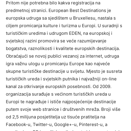
Pritom nije potrebna bilo kakva registracija na
predmetnoj stranici. European Best Destinations je
europska udruga sa sjedištem u Bruxellesu, nastala s
ciljem promicanja kulture i turizma u Europi. U suradnji s
turističkim uredima i udrugom EDEN, na europskoj i
svjetskoj razini promovira se veće razumijevanje
bogatstva, raznolikosti i kvalitete europskih destinacija.
Obraćajući se novoj publici vezanoj za internet, udruga
igra važnu ulogu u promicanju Europe kao najveće
skupne turističke destinacije u svijetu. Mjesto je susreta
turističkih ureda i svjetskih putnika i najvažniji on-line
kanal za otkrivanje europskih posebnosti. Od 2009.
organizacija surađuje s većinom turističkih ureda u
Europi te nagrađuje i ističe najposjećenije destinacije
putem svoje web stranice i društvenih mreža. Broji više
od 2,5 milijuna posjetitelja uz tisuće pratitelja na
Facebook-u, Twitter-u, Google+-u, Pinterest-u, a