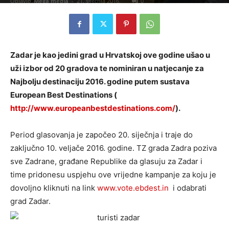
Objavio
Mega media
-
21. siječnja 2016.
0
Zadar je kao jedini grad u Hrvatskoj ove godine ušao u
uži izbor od 20 gradova te nominiran u natjecanje za
Najbolju destinaciju 2016. godine putem sustava
European Best Destinations (
http://www.europeanbestdestinations.com/
).
Period glasovanja je započeo 20. siječnja i traje do
zaključno 10. veljače 2016. godine. TZ grada Zadra poziva
sve Zadrane, građane Republike da glasuju za Zadar i
time pridonesu uspjehu ove vrijedne kampanje za koju je
dovoljno kliknuti na link
www.vote.ebdest.in
i odabrati
grad Zadar.