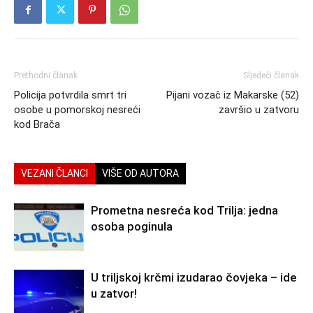
Prethodni članak
Sljedeći članak
Policija potvrdila smrt tri
Pijani vozač iz Makarske (52)
osobe u pomorskoj nesreći
završio u zatvoru
kod Brača
VEZANI ČLANCI
VIŠE OD AUTORA
Prometna nesreća kod Trilja: jedna
osoba poginula
U triljskoj krčmi izudarao čovjeka – ide
u zatvor!