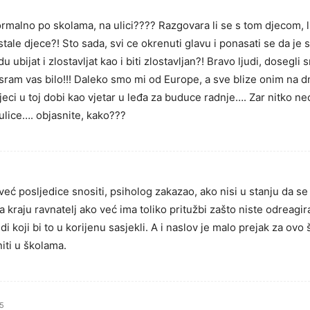
rmalno po skolama, na ulici???? Razgovara li se s tom djecom, lij
ostale djece?! Sto sada, svi ce okrenuti glavu i ponasati se da je
u ubijat i zlostavljat kao i biti zlostavljan?! Bravo ljudi, doseg
 sram vas bilo!!! Daleko smo mi od Europe, a sve blize onim na d
 djeci u toj dobi kao vjetar u leđa za buduce radnje…. Zar nitko n
a ulice…. objasnite, kako???
e već posljedice snositi, psiholog zakazao, ako nisi u stanju da 
a kraju ravnatelj ako već ima toliko pritužbi zašto niste odreagir
di koji bi to u korijenu sasjekli. A i naslov je malo prejak za ovo
iti u školama.
25