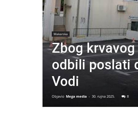
Makarska
Zbog krvavog n
odbili poslati
Vodi
Objavio
Mega media
-
30. rujna 2025.
8