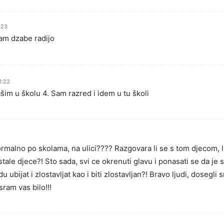
:23
sam dzabe radijo
1:22
šim u školu 4. Sam razred i idem u tu školi
rmalno po skolama, na ulici???? Razgovara li se s tom djecom, lij
ostale djece?! Sto sada, svi ce okrenuti glavu i ponasati se da je
u ubijat i zlostavljat kao i biti zlostavljan?! Bravo ljudi, doseg
sram vas bilo!!!