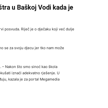
štra u Baškoj Vodi kada je
vi posvuda. Riječ je o dječaku koji već dulje
šimo se za svoju djecu jer tko nam može
o. – Nakon što smo sinoć kao škola
okušati iznaći adekvatno rješenje. U
đuju, kazala je za portal Megamedia