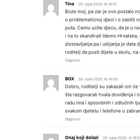
Tina
30. rujna 2025. At 16:01
Boze moj, pa zar je ovo postalo no
o problematicnoj djeci i o zastiti 
puta. Cemu ucite djecu, da je u red
i na to skandirati Idemo Hrvatska,
zlostavljanja pa i ubijanja je data
roditelj da pusti dijete u skolu, n
Odgovori
BOX
30. rujna 2025. At 16:03
Dobro, roditelji su zakazali oni ć
šta razgovarati hvala doviđenja i n
radu ima i sposobnih i odlučnih lju
svakom djetetu i telefone u zabran
Odgovori
Onaj koji dolazi
30. rujna 2025. At 16: