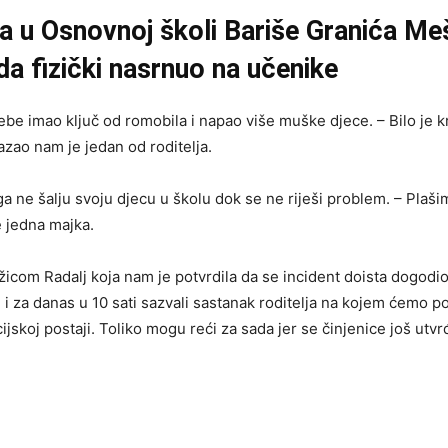
ta u Osnovnoj školi Bariše Granića Me
da fizički nasrnuo na učenike
ebe imao ključ od romobila i napao više muške djece. – Bilo je kr
azao nam je jedan od roditelja.
jega ne šalju svoju djecu u školu dok se ne riješi problem. – Pla
e jedna majka.
žicom Radalj koja nam je potvrdila da se incident doista dogodi
i za danas u 10 sati sazvali sastanak roditelja na kojem ćemo p
skoj postaji. Toliko mogu reći za sada jer se činjenice još utvr