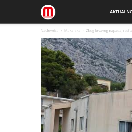
Megamedia
AKTUALN
Naslovnica
Makarska
Zbog krvavog napada, roditelj