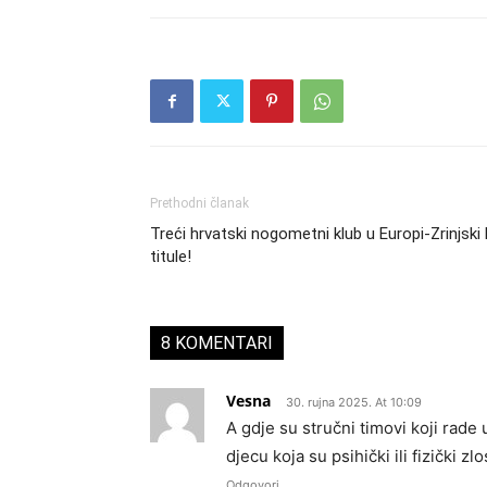
Prethodni članak
Treći hrvatski nogometni klub u Europi-Zrinjsk
titule!
8 KOMENTARI
Vesna
30. rujna 2025. At 10:09
A gdje su stručni timovi koji rade
djecu koja su psihički ili fizički zl
Odgovori