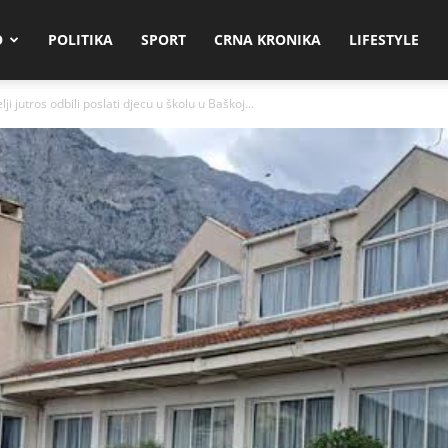
O
POLITIKA
SPORT
CRNA KRONIKA
LIFESTYLE
i jutros odbili poslati djecu u školu u Baškoj...