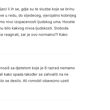
eci li ih se, gdje su te sluzbe koje se brinu
 sve u redu, do sljedeceg, vjerojatno kobnijeg
li smo nivo izopacenosti ljudskog uma. Hocete
nu bilo kakvog nivoa ljudskosti. Sloboda
ece reagirati, zar je ovo normalno?! Kako
se nosiš sa djetetom koje je 6 razred nemamo
ali kako spada također se zahvaliti na ne
 što se desilo. Ali romobil obavezno uzeti