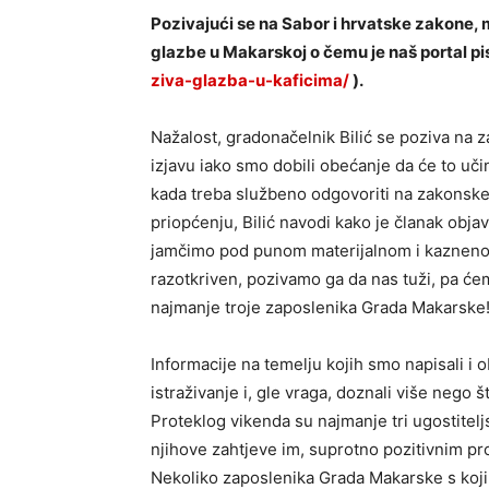
Pozivajući se na Sabor i hrvatske zakone, 
glazbe u Makarskoj o čemu je naš portal pi
ziva-glazba-u-kaficima/
).
Nažalost, gradonačelnik Bilić se poziva na 
izjavu iako smo dobili obećanje da će to uč
kada treba službeno odgovoriti na zakonske
priopćenju, Bilić navodi kako je članak objav
jamčimo pod punom materijalnom i kaznenom 
razotkriven, pozivamo ga da nas tuži, pa će
najmanje troje zaposlenika Grada Makarske
Informacije na temelju kojih smo napisali i 
istraživanje i, gle vraga, doznali više nego š
Proteklog vikenda su najmanje tri ugostitelj
njihove zahtjeve im, suprotno pozitivnim 
Nekoliko zaposlenika Grada Makarske s koji