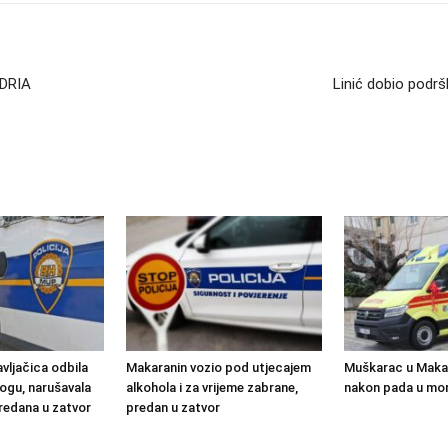
ADRIA
Linić dobio podrš
vljačica odbila
Makaranin vozio pod utjecajem
Muškarac u Makar
rogu, narušavala
alkohola i za vrijeme zabrane,
nakon pada u mor
 predana u zatvor
predan u zatvor