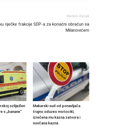
Sljedeći članak
ku riječke frakcije SDP-a za konačni obračun sa
Milanovićem
skoj ozlijeđen
Makarski sud od ponavljača
e s „banane“
trajno oduzeo motocikl,
izrečena mu kazna zatvora i
novčana kazna