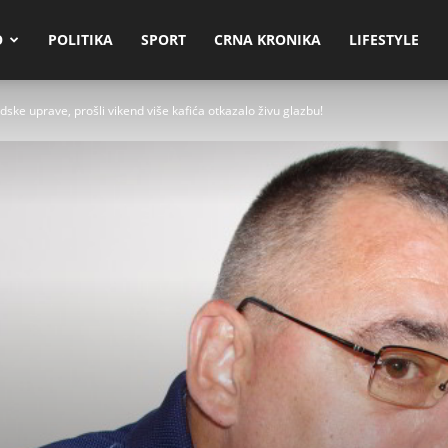
O
POLITIKA
SPORT
CRNA KRONIKA
LIFESTYLE
ke uprave, prošli vikend više kafića otkazalo živu glazbu!