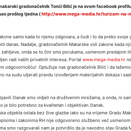
makarski gradonačelnik Tonći Bilić je na svom facebook profil
sao prošlog tjedna (
http://www.mega-media.hr/turizam-na-m
zakone samo kada to njemu odgovara, a čudi i to da preko svoje 
initi danas. Nadalje, gradonačelnik Makarske voli zakone kada 
 zahtjeve, onda se to čini sms porukama, usmenom predajom il
ljen radi naših privatnih interesa. Portal
www.mega-media.hr
ne
odgovornošću! Optužuje nas gradonačelnik Bilić i da lažemo. A
mo na sudu utjerati pravdu izvođenjem materijalnih dokaza i sa
!
objavili članak smo vidjeli na društvenim mrežama, a onda, ni sam
to je bilo potrebno za kvalitetan i objektivan članak.
ska objekta ostala bez žive glazbe iako su na vrijeme Gradu Maka
propisima i zakonima RH nije odgovoreno službeno već usmeno
ma smo razgovarali nam je potvrdilo da je navodno stav Grada M