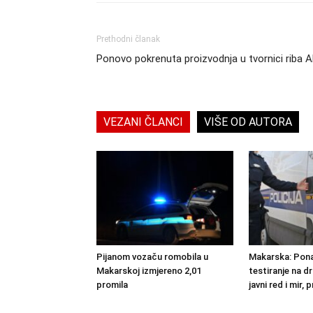
Prethodni članak
Ponovo pokrenuta proizvodnja u tvornici riba 
VEZANI ČLANCI
VIŠE OD AUTORA
Pijanom vozaču romobila u
Makarska: Pona
Makarskoj izmjereno 2,01
testiranje na d
promila
javni red i mir,