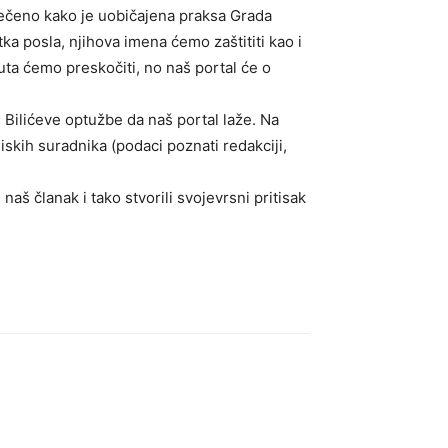
rečeno kako je uobičajena praksa Grada
 posla, njihova imena ćemo zaštititi kao i
uta ćemo preskočiti, no naš portal će o
e Bilićeve optužbe da naš portal laže. Na
liskih suradnika (podaci poznati redakciji,
naš članak i tako stvorili svojevrsni pritisak