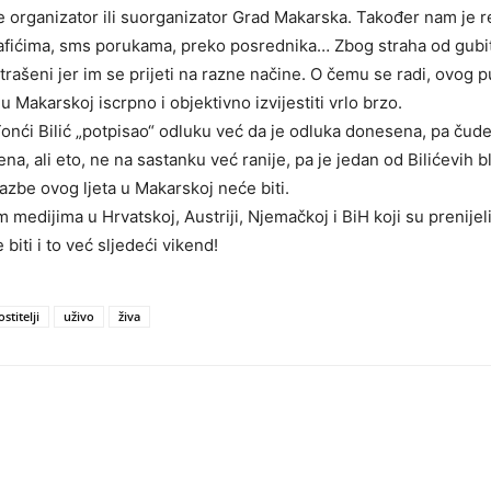
e organizator ili suorganizator Grad Makarska. Također nam je 
fićima, sms porukama, preko posrednika… Zbog straha od gubitka
trašeni jer im se prijeti na razne načine. O čemu se radi, ovog p
u Makarskoj iscrpno i objektivno izvijestiti vrlo brzo.
e Tonći Bilić „potpisao“ odluku već da je odluka donesena, pa čud
na, ali eto, ne na sastanku već ranije, pa je jedan od Bilićevih b
lazbe ovog ljeta u Makarskoj neće biti.
medijima u Hrvatskoj, Austriji, Njemačkoj i BiH koji su prenijeli 
iti i to već sljedeći vikend!
stitelji
uživo
živa