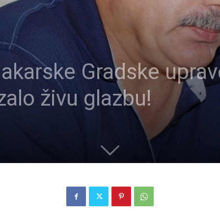
karske Gradske uprave,
zalo živu glazbu!