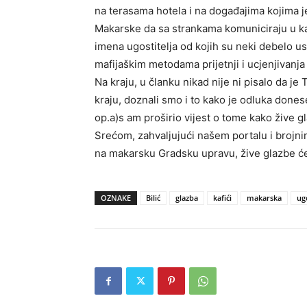
na terasama hotela i na događajima kojima j
Makarske da sa strankama komuniciraju u ka
imena ugostitelja od kojih su neki debelo us
mafijaškim metodama prijetnji i ucjenjivanja 
Na kraju, u članku nikad nije ni pisalo da j
kraju, doznali smo i to kako je odluka donese
op.a)s am proširio vijest o tome kako žive g
Srećom, zahvaljujući našem portalu i brojnim 
na makarsku Gradsku upravu, žive glazbe će b
OZNAKE
Bilić
glazba
kafići
makarska
ugo