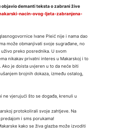
u objavio demanti teksta o zabrani žive
akarski-nacin-ovog-ljeta-zabranjena-
glasnogovornice Ivane Pleić nije i nama dao
njima može obmanjivati svoje sugrađane, no
i uživo preko posrednika. U svom
ma nikakav privatni interes u Makarskoj i to
ko je doista uvjeren u to da neće biti
slušanjem brojnih dokaza, između ostalog,
i ne vjerujući što se događa, krenuli u
rskoj protokolirali svoje zahtjeve. Na
m predajom i sms porukama!
akarske kako se živa glazba može izvoditi