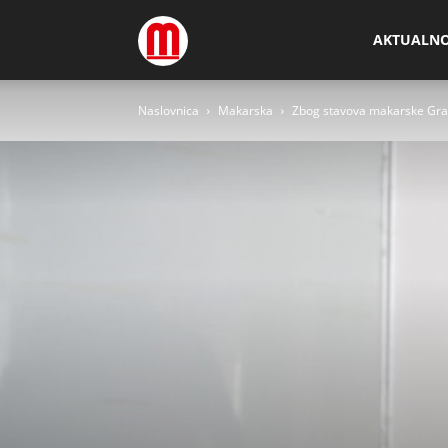
Megamedia
AKTUALN
Naslovnica
Makarska
Zbog stavova makarske Grads