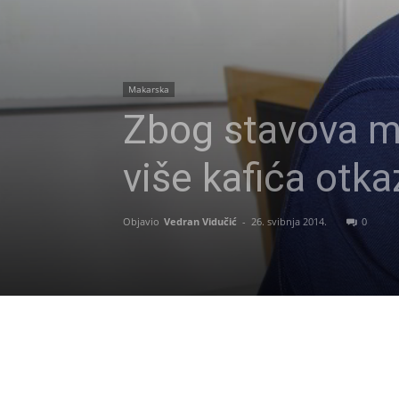
Makarska
Zbog stavova ma
više kafića otka
Objavio
Vedran Vidučić
-
26. svibnja 2014.
0