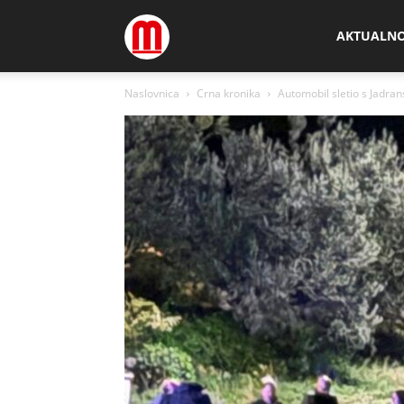
Megamedia
AKTUALN
Naslovnica
Crna kronika
Automobil sletio s Jadran