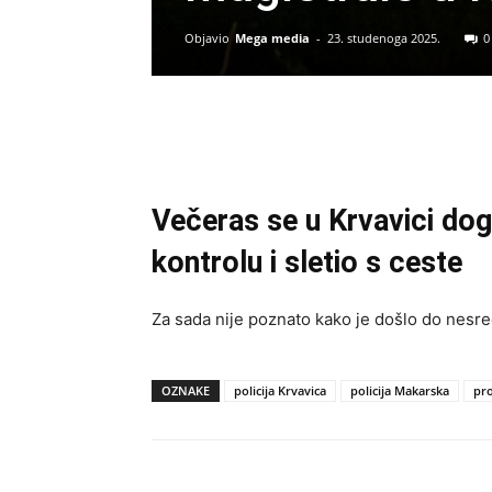
Objavio
Mega media
-
23. studenoga 2025.
0
Večeras se u Krvavici do
kontrolu i sletio s ceste
Za sada nije poznato kako je došlo do nesre
OZNAKE
policija Krvavica
policija Makarska
pr