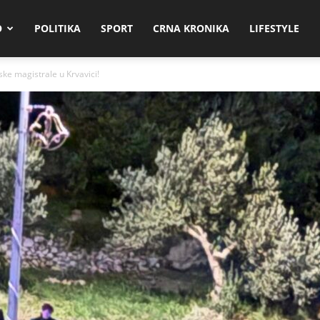
O
POLITIKA
SPORT
CRNA KRONIKA
LIFESTYLE
ske magistrale u Krvavici!