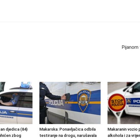
Pijanom 
an djedica (84)
Makarska: Ponavljačica odbila
Makaranin vozio 
uhićen zbog
testiranje na drogu, narušavala
alkohola i za vrij