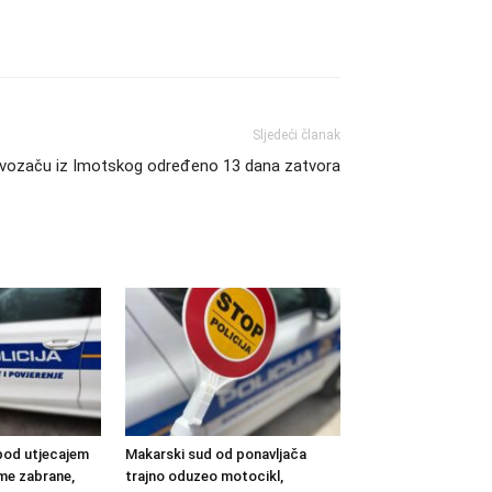
Sljedeći članak
vozaču iz Imotskog određeno 13 dana zatvora
pod utjecajem
Makarski sud od ponavljača
eme zabrane,
trajno oduzeo motocikl,