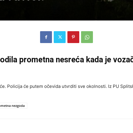
godila prometna nesreća kada je voza
će. Policija će putem očevida utvrditi sve okolnosti. Iz PU Spli
ometna nezgoda