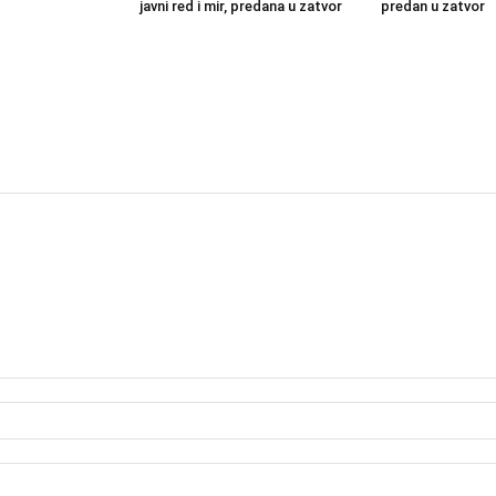
javni red i mir, predana u zatvor
predan u zatvor