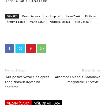
iznosi 4.340.030,83 EUR!
OZNAKE
Davor Karlović
Ivo Josipović
Jurica Zanki
KK Zadar
Krešimir Lonić
Marin Batur
Nedeljko Eškinja
Vice Genda
Prethodni članak
Sljedeći članak
HAK poziva vozače na oprez
Automobil sletio s Jadranske
zbog zimskih uvjeta na
magistrale u Krvavici!
cestama
VEZANI ČLANCI
VIŠE OD AUTORA