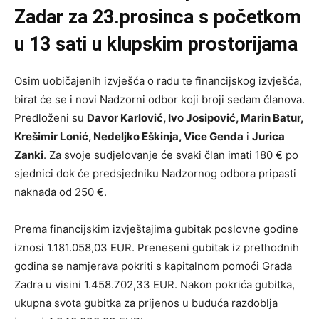
Zadar za 23.prosinca s početkom
u 13 sati u klupskim prostorijama
Osim uobičajenih izvješća o radu te financijskog izvješća,
birat će se i novi Nadzorni odbor koji broji sedam članova.
Predloženi su
Davor Karlović, Ivo Josipović, Marin Batur,
Krešimir Lonić, Nedeljko Eškinja, Vice Genda
i
Jurica
Zanki
. Za svoje sudjelovanje će svaki član imati 180 € po
sjednici dok će predsjedniku Nadzornog odbora pripasti
naknada od 250 €.
Prema financijskim izvještajima gubitak poslovne godine
iznosi 1.181.058,03 EUR. Preneseni gubitak iz prethodnih
godina se namjerava pokriti s kapitalnom pomoći Grada
Zadra u visini 1.458.702,33 EUR. Nakon pokrića gubitka,
ukupna svota gubitka za prijenos u buduća razdoblja