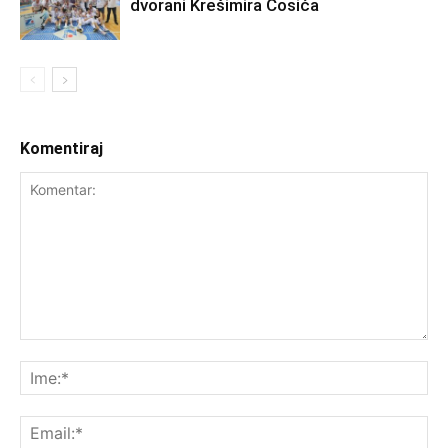
dvorani Krešimira Ćosića
Komentiraj