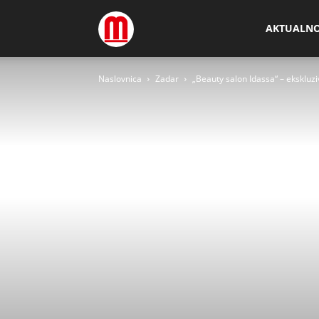
Megamedia
AKTUALN
Naslovnica
Zadar
„Beauty salon Idassa“ – ekskluzi