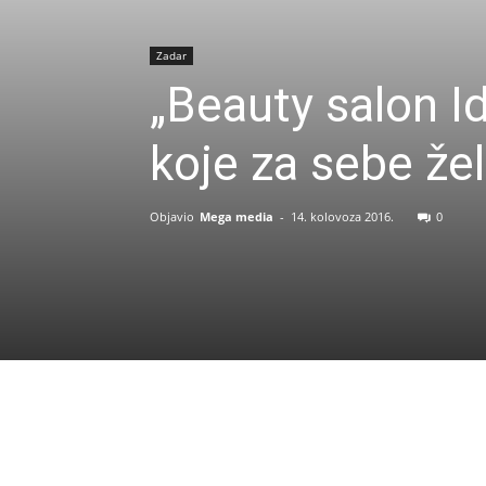
Zadar
„Beauty salon I
koje za sebe žel
Objavio
Mega media
-
14. kolovoza 2016.
0