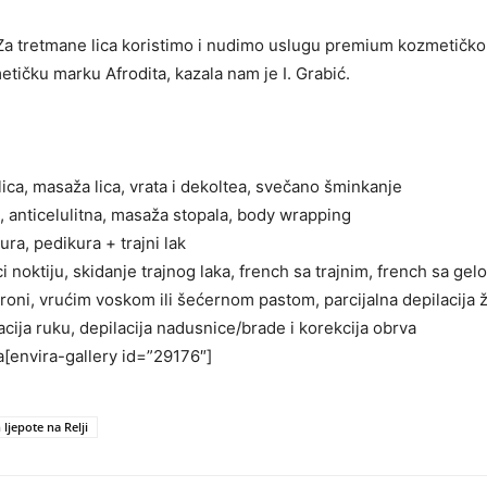
. – Za tretmane lica koristimo i nudimo uslugu premium kozmeti
tičku marku Afrodita, kazala nam je I. Grabić.
ica, masaža lica, vrata i dekoltea, svečano šminkanje
 anticelulitna, masaža stopala, body wrapping
a, pedikura + trajni lak
ci noktiju, skidanje trajnog laka, french sa trajnim, french sa ge
oni, vrućim voskom ili šećernom pastom, parcijalna depilacija že
lacija ruku, depilacija nadusnice/brade i korekcija obrva
[envira-gallery id=”29176″]
 ljepote na Relji