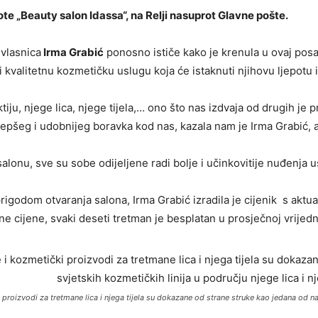
te „Beauty salon Idassa“, na Relji nasuprot Glavne pošte.
 vlasnica
Irma Grabić
ponosno ističe kako je krenula u ovaj pos
kvalitetnu kozmetičku uslugu koja će istaknuti njihovu ljepotu i
iju, njege lica, njege tijela,… ono što nas izdvaja od drugih je p
to ljepšeg i udobnijeg boravka kod nas, kazala nam je Irma Grabić
u, sve su sobe odijeljene radi bolje i učinkovitije nuđenja uslu
rigodom otvaranja salona, Irma Grabić izradila je cijenik s aktua
ne cijene, svaki deseti tretman je besplatan u prosječnoj vrijed
roizvodi za tretmane lica i njega tijela su dokazane od strane struke kao jedana od najb