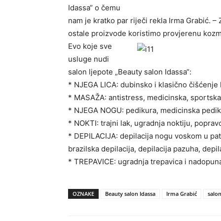
Idassa“ o čemu
nam je kratko par riječi rekla Irma Grabić
ostale proizvode koristimo provjerenu kozme
Evo koje sve
usluge nudi
salon ljepote „Beauty salon Idassa“:
* NJEGA LICA: dubinsko i klasično čišćenje l
* MASAŽA: antistress, medicinska, sportska,
* NJEGA NOGU: pedikura, medicinska pedikur
* NOKTI: trajni lak, ugradnja noktiju, poprav
* DEPILACIJA: depilacija nogu voskom u patr
brazilska depilacija, depilacija pazuha, depi
* TREPAVICE: ugradnja trepavica i nadopuna
OZNAKE
Beauty salon Idassa
Irma Grabić
salon