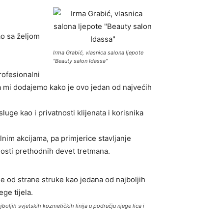
ao sa željom
Irma Grabić, vlasnica salona ljepote
“Beauty salon Idassa”
rofesionalni
, a mi dodajemo kako je ovo jedan od najvećih
ge kao i privatnosti klijenata i korisnika
lnim akcijama, pa primjerice stavljanje
nosti prethodnih devet tretmana.
oljih svjetskih kozmetičkih linija u području njege lica i