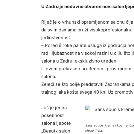
U Zadru je nedavno otvoren novi salon ljepo
Riječ je o vrhunski opremljenom salonu čija
da svim damama pruži visokoprofesionalnu i 
jedinstvenost.
– Pored široke palete usluga iz područja nokt
rad i ljubaznost na visokoj razini u cilju š
salona u Zadru, ekskluzivno uređen.
U ovom prekrasno uređenom i prostranom salon
salona.
Želeći se što bolje predstaviti Zadrankama p
trajnog laka košta svega 40 kn! Uz promotiv
Još je jedna
posebnost
salona ljepote
Sans soucis kreme i kozmetički p
„Beautx salon
njege tijela.