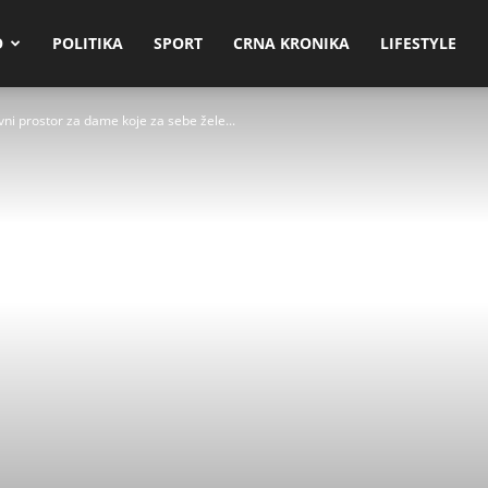
O
POLITIKA
SPORT
CRNA KRONIKA
LIFESTYLE
vni prostor za dame koje za sebe žele...