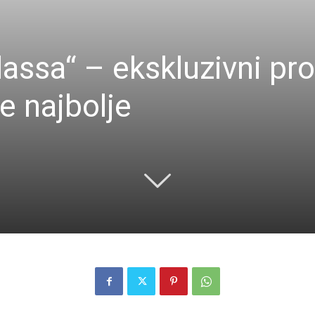
dassa“ – ekskluzivni pr
e najbolje