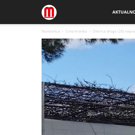
Megamedia
AKTUALN
Naslovnica
Crna kronika
Dilerica droge (26) napra