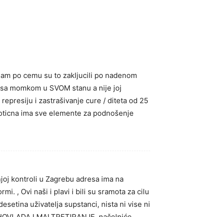
znam po cemu su to zakljucili po nadenom
sa momkom u SVOM stanu a nije joj
resiju i zastrašivanje cure / diteta od 25
ticna ima sve elemente za podnošenje
joj kontroli u Zagrebu adresa ima na
. , Ovi naši i plavi i bili su sramota za cilu
esetina uživatelja supstanci, nista ni vise ni
AHOVLADA I MALTRETIRANJE. načelniće