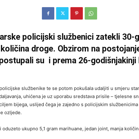
rske policijski službenici zatekli 30
količina droge. Obzirom na postojanje
 postupali su i prema 26-godišnjakinji 
 policijske službenike te se potom pokušala udaljiti u smjeru s
aljavanja, uhićena je uz uporabu sredstava prisile – tjelesne sn
 ciljem bijega, uslijed čega je zajedno s policijskim službenicim
ne ozljede.
oduzeto ukupno 5,1 gram marihuane, jedan joint, manja količin