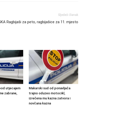
Sljedeći članak
 Ragbijaši za peto, ragbijašice za 11. mjesto
pod utjecajem
Makarski sud od ponavljača
eme zabrane,
trajno oduzeo motocikl,
izrečena mu kazna zatvora i
novčana kazna