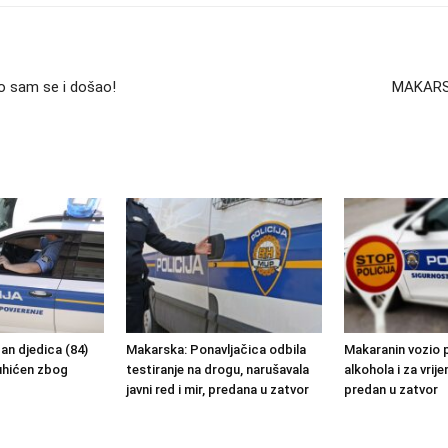
io sam se i došao!
MAKARSKA
an djedica (84)
Makarska: Ponavljačica odbila
Makaranin vozio 
uhićen zbog
testiranje na drogu, narušavala
alkohola i za vrij
javni red i mir, predana u zatvor
predan u zatvor