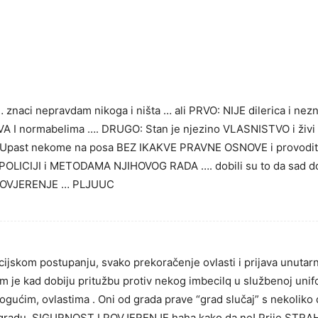
 … znaci nepravdam nikoga i ništa … ali PRVO: NIJE dilerica i ne
I normabelima …. DRUGO: Stan je njezino VLASNISTVO i živi 
 Upast nekome na posa BEZ IKAKVE PRAVNE OSNOVE i provodit rep
OLICIJI i METODAMA NJIHOVOG RADA …. dobili su to da sad do
POVJERENJE … PLJUUC
ijskom postupanju, svako prekoračenje ovlasti i prijava unutarn
 je kad dobiju pritužbu protiv nekog imbecilq u službenoj uniformi
ogućim, ovlastima . Oni od grada prave “grad slučaj” s nekoliko d
 gradu. SIGURNOST I POVJERENJE haha kako da ne! Prije STR