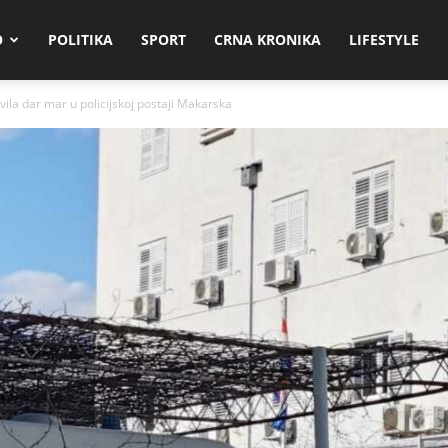
O
POLITIKA
SPORT
CRNA KRONIKA
LIFESTYLE
vila dar mar u policijskoj postaji Makarska