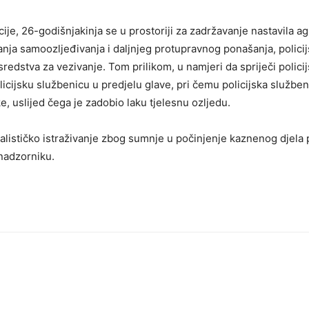
ije, 26-godišnjakinja se u prostoriji za zadržavanje nastavila a
vanja samoozljeđivanja i daljnjeg protupravnog ponašanja, polic
i sredstva za vezivanje. Tom prilikom, u namjeri da spriječi poli
olicijsku službenicu u predjelu glave, pri čemu policijska služben
e, uslijed čega je zadobio laku tjelesnu ozljedu.
ističko istraživanje zbog sumnje u počinjenje kaznenog djela p
nadzorniku.