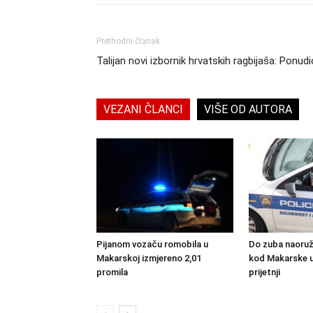
Prethodni članak
Talijan novi izbornik hrvatskih ragbijaša: Ponud
VEZANI ČLANCI
VIŠE OD AUTORA
Pijanom vozaču romobila u
Do zuba naoruž
Makarskoj izmjereno 2,01
kod Makarske 
promila
prijetnji