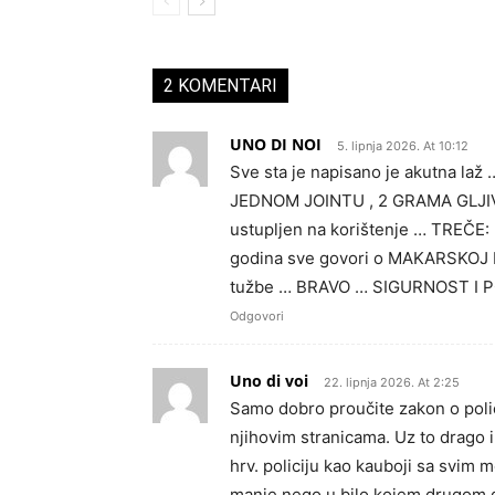
2 KOMENTARI
UNO DI NOI
5. lipnja 2026. At 10:12
Sve sta je napisano je akutna laž
JEDNOM JOINTU , 2 GRAMA GLJIVA 
ustupljen na korištenje … TREČE:
godina sve govori o MAKARSKOJ P
tužbe … BRAVO … SIGURNOST I 
Odgovori
Uno di voi
22. lipnja 2026. At 2:25
Samo dobro proučite zakon o polic
njihovim stranicama. Uz to drago im
hrv. policiju kao kauboji sa svim m
manje nego u bilo kojem drugom