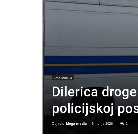
Crna kronika
Dilerica droge
policijskoj po
Objavio
Mega media
-
5. lipnja 2026.
2