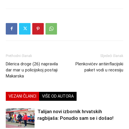
Prethodni članak
Sljedeći članak
Dilerica droge (26) napravila
Plenkovićev antiinflacijski
dar mar u policijskoj postaji
paket vodi u recesiju
Makarska
VEZANI ČLANCI
VIŠE OD AUTORA
Talijan novi izbornik hrvatskih
ragbijaša: Ponudio sam se i došao!