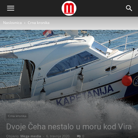
Naslovnica
Crna kronika
Crna kronika
Dvoje Čeha nestalo u moru kod Vira
Objavio
Mega media
-
6. travnja 2020.
0