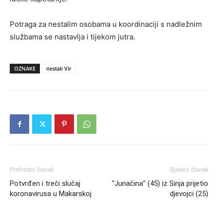
Potraga za nestalim osobama u koordinaciji s nadležnim
službama se nastavlja i tijekom jutra.
OZNAKE
nestali Vir
Prethodni članak
Sljedeći članak
Potvrđen i treći slučaj
“Junačina” (45) iz Sinja prijetio
koronavirusa u Makarskoj
djevojci (25)