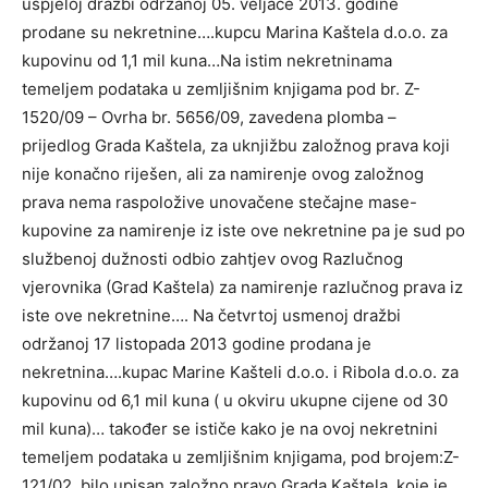
uspjeloj dražbi održanoj 05. veljače 2013. godine
prodane su nekretnine….kupcu Marina Kaštela d.o.o. za
kupovinu od 1,1 mil kuna…Na istim nekretninama
temeljem podataka u zemljišnim knjigama pod br. Z-
1520/09 – Ovrha br. 5656/09, zavedena plomba –
prijedlog Grada Kaštela, za uknjižbu založnog prava koji
nije konačno riješen, ali za namirenje ovog založnog
prava nema raspoložive unovačene stečajne mase-
kupovine za namirenje iz iste ove nekretnine pa je sud po
službenoj dužnosti odbio zahtjev ovog Razlučnog
vjerovnika (Grad Kaštela) za namirenje razlučnog prava iz
iste ove nekretnine…. Na četvrtoj usmenoj dražbi
održanoj 17 listopada 2013 godine prodana je
nekretnina….kupac Marine Kašteli d.o.o. i Ribola d.o.o. za
kupovinu od 6,1 mil kuna ( u okviru ukupne cijene od 30
mil kuna)… također se ističe kako je na ovoj nekretnini
temeljem podataka u zemljišnim knjigama, pod brojem:Z-
121/02, bilo upisan založno pravo Grada Kaštela, koje je