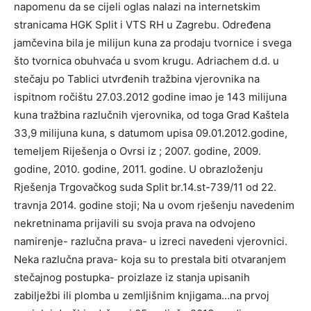
napomenu da se cijeli oglas nalazi na internetskim
stranicama HGK Split i VTS RH u Zagrebu. Određena
jamčevina bila je milijun kuna za prodaju tvornice i svega
što tvornica obuhvaća u svom krugu. Adriachem d.d. u
stečaju po Tablici utvrđenih tražbina vjerovnika na
ispitnom ročištu 27.03.2012 godine imao je 143 milijuna
kuna tražbina razlučnih vjerovnika, od toga Grad Kaštela
33,9 milijuna kuna, s datumom upisa 09.01.2012.godine,
temeljem Riješenja o Ovrsi iz ; 2007. godine, 2009.
godine, 2010. godine, 2011. godine. U obrazloženju
Rješenja Trgovačkog suda Split br.14.st-739/11 od 22.
travnja 2014. godine stoji; Na u ovom rješenju navedenim
nekretninama prijavili su svoja prava na odvojeno
namirenje- razlučna prava- u izreci navedeni vjerovnici.
Neka razlučna prava- koja su to prestala biti otvaranjem
stečajnog postupka- proizlaze iz stanja upisanih
zabilježbi ili plomba u zemljišnim knjigama…na prvoj