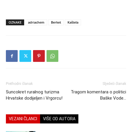
OZNAKE
adriachem
Berket
Kaštela
Prethodni članak
Sljedeći članak
Suncokret ruralnog turizma
Tragom komentara o politici
Hrvatske dodijeljen i Vrgorcu!
Baške Vode…
VEZANI ČLANCI
VIŠE OD AUTORA