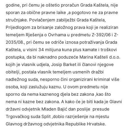
godine, pri čemu je oštetio proračun Grada Kaštela, nije
sporan za obične pravne laike ,a pogotovo ne za pravne
stručnjake. Povlačenjem zabilježbi Grada Kaštela,
Prijedlogom za brisanje založnog prava koji je realiziran
temeljem Rješenja o Ovrhama u predmetu Z-392/06 i Z-
2035/08., pri čemu se odriče iznosa potraživanja Grada
Kaštela, u visini 34 milijuna kuna plus kamate i troškovi
postupka, da bi naknadno poduzeće Marina Kašteli d.o.o.
kojih je vlasnik udjela, Josip Barket ili članovi njegove
obitelji, postala vlasnik temeljem usmenih dražbi
nadležnog suda, nesporno čini organizirani kriminal više
osoba, koji zaslužuju kaznu. U ovom predmetu nije
sporno da nema kaznenog djela bez zakona ,kao što
nema ni kazne bez zakona. A kako će je biti kada je Glavni
državni odvjetnik Mladen Bajić dan poslije presude
Trgovačkog suda Split ,dobio razrješenje na mjestu
Glavnog državnog odvjetnika Republike Hrvatske.