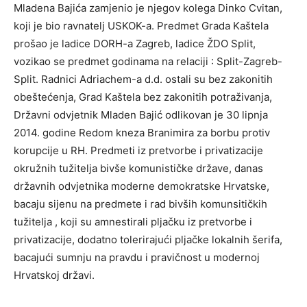
Mladena Bajića zamjenio je njegov kolega Dinko Cvitan,
koji je bio ravnatelj USKOK-a. Predmet Grada Kaštela
prošao je ladice DORH-a Zagreb, ladice ŽDO Split,
vozikao se predmet godinama na relaciji : Split-Zagreb-
Split. Radnici Adriachem-a d.d. ostali su bez zakonitih
obeštećenja, Grad Kaštela bez zakonitih potraživanja,
Državni odvjetnik Mladen Bajić odlikovan je 30 lipnja
2014. godine Redom kneza Branimira za borbu protiv
korupcije u RH. Predmeti iz pretvorbe i privatizacije
okružnih tužitelja bivše komunističke države, danas
državnih odvjetnika moderne demokratske Hrvatske,
bacaju sijenu na predmete i rad bivših komunsitičkih
tužitelja , koji su amnestirali pljačku iz pretvorbe i
privatizacije, dodatno tolerirajući pljačke lokalnih šerifa,
bacajući sumnju na pravdu i pravičnost u modernoj
Hrvatskoj državi.