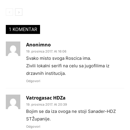
1 KOMENTAR
Anonimno
19. prosinca 2017. At 16:06
Svako misto svoga Roscica ima.
Zivili lokalni serifi na celu sa jugofilima iz
drzavnih institucija.
Odgovori
Vatrogasac HDZa
19. prosinca 2017. At 20:39
Bojim se da iza ovoga ne stoji Sanader-HDZ
STŽupanije.
Odgovori