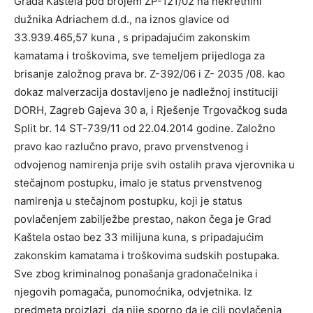
Grada Kaštela pod brojem ZP-121/02 na nekretnini
dužnika Adriachem d.d., na iznos glavice od
33.939.465,57 kuna , s pripadajućim zakonskim
kamatama i troškovima, sve temeljem prijedloga za
brisanje založnog prava br. Z-392/06 i Z- 2035 /08. kao
dokaz malverzacija dostavljeno je nadležnoj instituciji
DORH, Zagreb Gajeva 30 a, i Rješenje Trgovačkog suda
Split br. 14 ST-739/11 od 22.04.2014 godine. Založno
pravo kao razlučno pravo, pravo prvenstvenog i
odvojenog namirenja prije svih ostalih prava vjerovnika u
stečajnom postupku, imalo je status prvenstvenog
namirenja u stečajnom postupku, koji je status
povlačenjem zabilježbe prestao, nakon čega je Grad
Kaštela ostao bez 33 milijuna kuna, s pripadajućim
zakonskim kamatama i troškovima sudskih postupaka.
Sve zbog kriminalnog ponašanja gradonačelnika i
njegovih pomagača, punomoćnika, odvjetnika. Iz
predmeta proizlazi da nije sporno da je cilj povlačenja