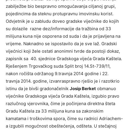
zabilježbe bio bespravno omogućavanja ciljanoj grupi,
pojedincima da steknu protupravnu imovinsku korist.
Odvjetnik je u zabludu doveo gradske vijećnike do kojih
su dolazile razne dez/informacije da tražbina od 33
milijuna kuna nije osporena od suda i da je prijavljena na
vrijeme. Naknadno se ispostavilo da je sve laž. Gradski
vijećnici koji žele ostati anonimni tvrde da postoji dokaz,
zapisnik sa 40. sjednice Gradskoga vijeća Grada Kaštela.
Rješenjem Trgovačkog suda Split broj 14.St-739/11,
nakon ročišta održanog 9.travnja 2014 godine i 22.
travnja 2014. godine, izvanraspravno rješio je i razotkrio
istinu da je bivši gradonačelnik
Josip Berket
obmanuo
vijećnike Gradskoga vijeća Grada Kaštela, izgubio pravo
razlučnog vjerovnika, čime je počinjena direktna šteta
Gradu Kaštela za 33 milijuna kuna sa zakonskim
kamatama i troškovima spora, čime su radnici Adriachem-
a izgubili mogućnost obeštećenja, odšteta. U stečajnoj