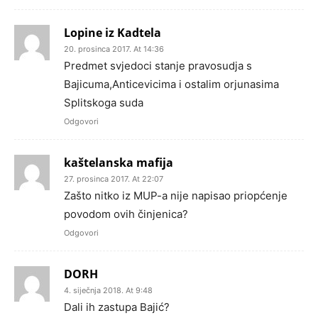
Lopine iz Kadtela
20. prosinca 2017. At 14:36
Predmet svjedoci stanje pravosudja s
Bajicuma,Anticevicima i ostalim orjunasima
Splitskoga suda
Odgovori
kaštelanska mafija
27. prosinca 2017. At 22:07
Zašto nitko iz MUP-a nije napisao priopćenje
povodom ovih činjenica?
Odgovori
DORH
4. siječnja 2018. At 9:48
Dali ih zastupa Bajić?