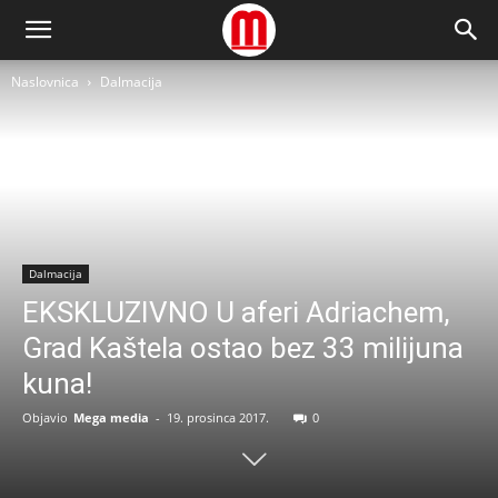
Naslovnica
Dalmacija
Dalmacija
EKSKLUZIVNO U aferi Adriachem,
Grad Kaštela ostao bez 33 milijuna
kuna!
Objavio
Mega media
-
19. prosinca 2017.
0