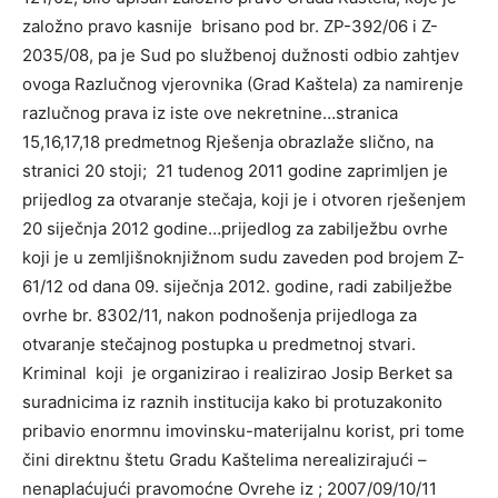
založno pravo kasnije brisano pod br. ZP-392/06 i Z-
2035/08, pa je Sud po službenoj dužnosti odbio zahtjev
ovoga Razlučnog vjerovnika (Grad Kaštela) za namirenje
razlučnog prava iz iste ove nekretnine…stranica
15,16,17,18 predmetnog Rješenja obrazlaže slično, na
stranici 20 stoji; 21 tudenog 2011 godine zaprimljen je
prijedlog za otvaranje stečaja, koji je i otvoren rješenjem
20 siječnja 2012 godine…prijedlog za zabilježbu ovrhe
koji je u zemljišnoknjižnom sudu zaveden pod brojem Z-
61/12 od dana 09. siječnja 2012. godine, radi zabilježbe
ovrhe br. 8302/11, nakon podnošenja prijedloga za
otvaranje stečajnog postupka u predmetnoj stvari.
Kriminal koji je organizirao i realizirao Josip Berket sa
suradnicima iz raznih institucija kako bi protuzakonito
pribavio enormnu imovinsku-materijalnu korist, pri tome
čini direktnu štetu Gradu Kaštelima nerealizirajući –
nenaplaćujući pravomoćne Ovrehe iz ; 2007/09/10/11