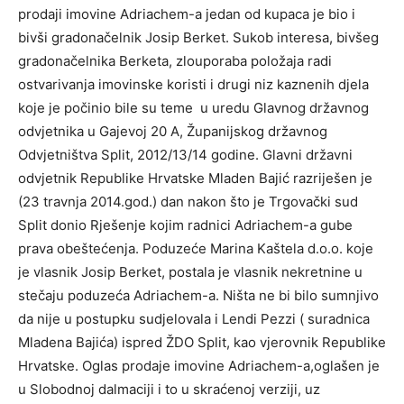
prodaji imovine Adriachem-a jedan od kupaca je bio i
bivši gradonačelnik Josip Berket. Sukob interesa, bivšeg
gradonačelnika Berketa, zlouporaba položaja radi
ostvarivanja imovinske koristi i drugi niz kaznenih djela
koje je počinio bile su teme u uredu Glavnog državnog
odvjetnika u Gajevoj 20 A, Županijskog državnog
Odvjetništva Split, 2012/13/14 godine. Glavni državni
odvjetnik Republike Hrvatske Mladen Bajić razriješen je
(23 travnja 2014.god.) dan nakon što je Trgovački sud
Split donio Rješenje kojim radnici Adriachem-a gube
prava obeštećenja. Poduzeće Marina Kaštela d.o.o. koje
je vlasnik Josip Berket, postala je vlasnik nekretnine u
stečaju poduzeća Adriachem-a. Ništa ne bi bilo sumnjivo
da nije u postupku sudjelovala i Lendi Pezzi ( suradnica
Mladena Bajića) ispred ŽDO Split, kao vjerovnik Republike
Hrvatske. Oglas prodaje imovine Adriachem-a,oglašen je
u Slobodnoj dalmaciji i to u skraćenoj verziji, uz