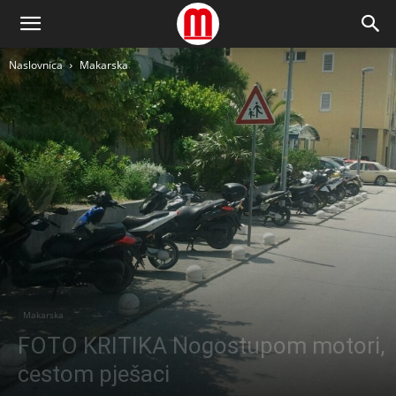
Naslovnica
Makarska
Makarska
FOTO KRITIKA Nogostupom motori,
cestom pješaci