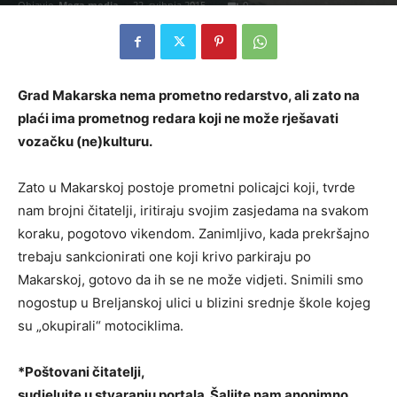
Objavio
Mega media
-
22. svibnja 2015.
0
Grad Makarska nema prometno redarstvo, ali zato na
plaći ima prometnog redara koji ne može rješavati
vozačku (ne)kulturu.
Zato u Makarskoj postoje prometni policajci koji, tvrde
nam brojni čitatelji, iritiraju svojim zasjedama na svakom
koraku, pogotovo vikendom. Zanimljivo, kada prekršajno
trebaju sankcionirati one koji krivo parkiraju po
Makarskoj, gotovo da ih se ne može vidjeti. Snimili smo
nogostup u Breljanskoj ulici u blizini srednje škole kojeg
su „okupirali“ motociklima.
*Poštovani čitatelji,
sudjelujte u stvaranju portala. Šaljite nam
anonimno