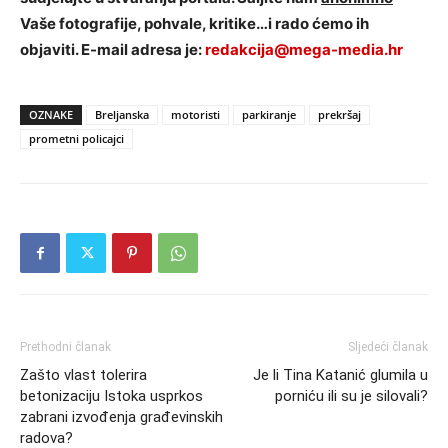
Vaše fotografije, pohvale, kritike…i rado ćemo ih
objaviti. E-mail adresa je:
redakcija@mega-media.hr
OZNAKE
Breljanska
motoristi
parkiranje
prekršaj
prometni policajci
Prethodni članak
Sljedeći članak
Zašto vlast tolerira
Je li Tina Katanić glumila u
betonizaciju Istoka usprkos
porniću ili su je silovali?
zabrani izvođenja građevinskih
radova?